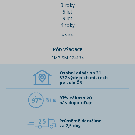
3 roky
5 let
9 let
4 roky
více
»
KÓD VÝROBCE
SMB SM 024134
Osobní odběr na 31
337 výdejních místech
po celé ČR
97% zákazníků
97
nás doporučuje
2,5
Průměrně doručíme
za 2,5 dny