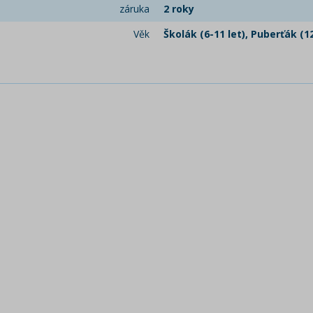
záruka
2 roky
Věk
Školák (6-11 let), Puberťák (12