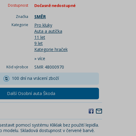
Dostupnost
Dočasně nedostupné
SMĚR
Značka
Kategorie
Pro kluky
Auta a autíčka
11 let
9 let
Kategorie hraček
»
více
SMR 48000970
Kód výrobce
100 dní na vrácení zboží
Další Osobní auta Škoda
estavit pomocí systému Kliklak bez použití lepidla.
ho modelu. Skladová dostupnost v červené barvě.