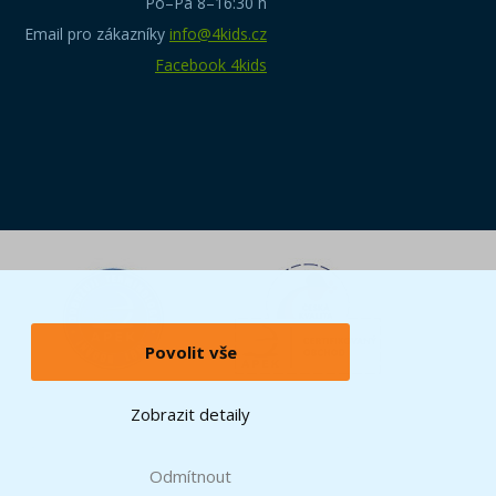
Po–Pá 8–16:30 h
Email pro zákazníky
info@4kids.cz
Facebook 4kids
Povolit vše
Zobrazit detaily
Odmítnout