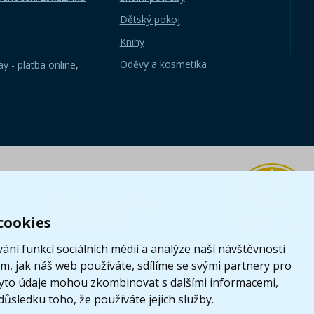
Dětský pokoj
Knihy
Oděvy a kosmetika
y - platba online
,
cookies
ání funkcí sociálních médií a analýze naší návštěvnosti
, jak náš web používáte, sdílíme se svými partnery pro
i tyto údaje mohou zkombinovat s dalšími informacemi,
 důsledku toho, že používáte jejich služby.