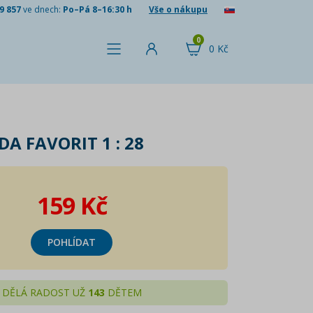
9 857
ve dnech:
Po–Pá 8–16:30 h
Vše o nákupu
0
0 Kč
A FAVORIT 1 : 28
159 Kč
POHLÍDAT
DĚLÁ RADOST UŽ
143
DĚTEM