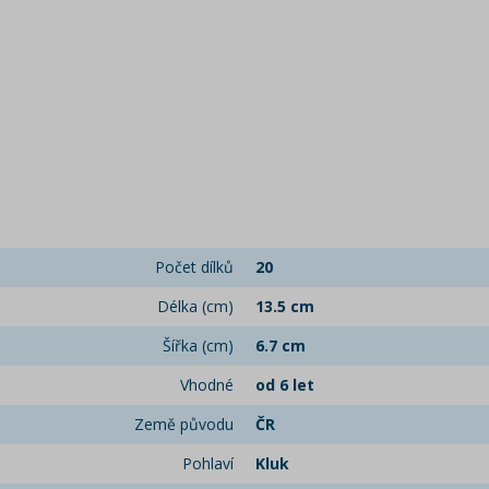
Počet dílků
20
Délka (cm)
13.5 cm
Šířka (cm)
6.7 cm
Vhodné
od 6 let
Země původu
ČR
Pohlaví
Kluk