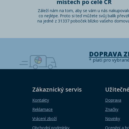
místech po celé ČR
Záleží nám na tom, aby se vám u nás nakupoval
co nejlépe. Proto si teď můžete svůj balík převzí
na jedné z 31337 poboček blízko vašeho domova
DOPRAVA 
* platí pro vybran
Zákaznický servis
Užitečn
Kontakty
Doprava
Reklamace
Značky
Vrácení zboží
Novinky
Obchodní podmínky
Ocenění a h