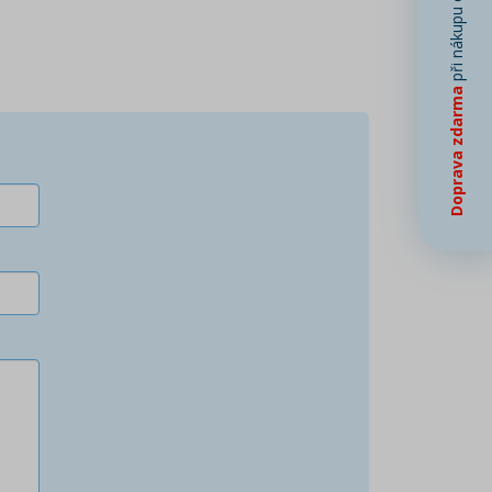
při nákupu od
Doprava zdarma