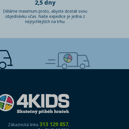
2,5 dny
Děláme maximum proto, abyste dostali svou
objednávku včas. Naše expedice je jedna z
nejrychlejších na trhu.
313 129 857
Zákaznická linka
,