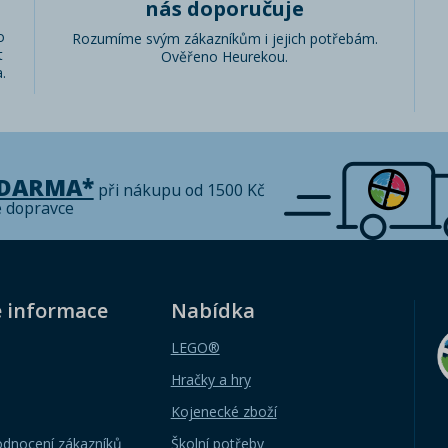
nás doporučuje
o
Rozumíme svým zákazníkům i jejich potřebám.
t
Ověřeno Heurekou.
.
ZDARMA*
při nákupu od 1500 Kč
é dopravce
é informace
Nabídka
LEGO®
Hračky a hry
Kojenecké zboží
odnocení zákazníků
Školní potřeby