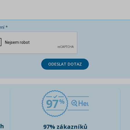
ní *
ODESLAT DOTAZ
97
ch
97% zákazníků