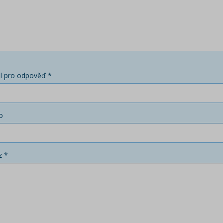
l pro odpověď *
o
z *