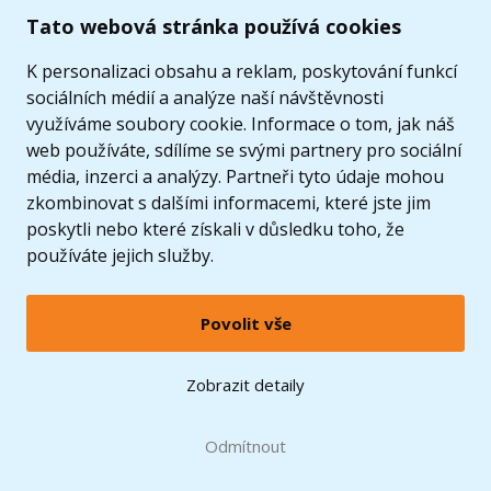
Tato webová stránka používá cookies
K personalizaci obsahu a reklam, poskytování funkcí
sociálních médií a analýze naší návštěvnosti
využíváme soubory cookie. Informace o tom, jak náš
web používáte, sdílíme se svými partnery pro sociální
média, inzerci a analýzy. Partneři tyto údaje mohou
zkombinovat s dalšími informacemi, které jste jim
poskytli nebo které získali v důsledku toho, že
používáte jejich služby.
Povolit vše
© 2005 - 2026 Copyright 4kids.cz
LEGO, logo LEGO a minifigurka jsou ochrannými známkami společnosti LEGO Group. ©
Zobrazit detaily
2024 The LEGO Group.
Tyto internetové stránky používají soubory cookie. Více informací
zde
.
Doprava zdarma
při nákupu od
Odmítnout
1500 Kč*
Zobrazit verzi pro desktop
Hračky můžete mít už
zítra
* platí pro vybrané dopravce