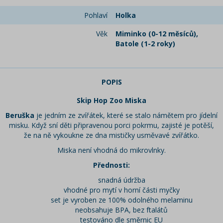
Pohlaví
Holka
Věk
Miminko (0-12 měsíců),
Batole (1-2 roky)
POPIS
Skip Hop Zoo Miska
Beruška
je jedním ze zvířátek, které se stalo námětem pro jídelní
misku. Když sní děti připravenou porci pokrmu, zajisté je potěší,
že na ně vykoukne ze dna mističky usměvavé zvířátko.
Miska není vhodná do mikrovlnky.
Přednosti:
snadná údržba
vhodné pro mytí v horní části myčky
set je vyroben ze 100% odolného melaminu
neobsahuje BPA, bez ftalátů
testováno dle směrnic EU