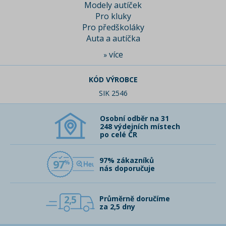
Modely autíček
Pro kluky
Pro předškoláky
Auta a autíčka
více
»
KÓD VÝROBCE
SIK 2546
Osobní odběr na 31
248 výdejních místech
po celé ČR
97% zákazníků
97
nás doporučuje
2,5
Průměrně doručíme
za 2,5 dny