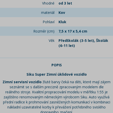
Vhodné
od 3 let
materiál
Kov
Pohlaví
Kluk
Rozměr (cm)
7,5 x 17 x 5,4 cm
Věk
Předškolák (3-5 let), Školák
(6-11 let)
POPIS
Siku Super Zimní úklidové vozidlo
Zimní servisní vozidlo
žluté barvy
čeká na děti, které mají zájem
seznámit se s dalším precizně zpracovaným modelem dle
reálného stroje. Kvalitní propracování modelu v měřítku 1:55 je
zajištěno renomovaným německým výrobcem Siku. Auto využívá
přední radlice k prohrnování zasněžených komunikací v kombinaci
nákladní uzaviratelné korby k převážení potřebného svislého
dopravního značení.