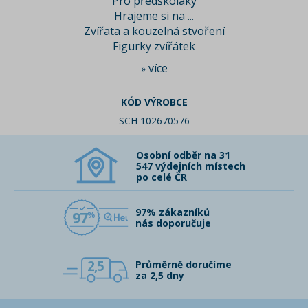
Pro předškoláky
Hrajeme si na ...
Zvířata a kouzelná stvoření
Figurky zvířátek
více
»
KÓD VÝROBCE
SCH 102670576
Osobní odběr na 31
547 výdejních místech
po celé ČR
97% zákazníků
97
nás doporučuje
2,5
Průměrně doručíme
za 2,5 dny