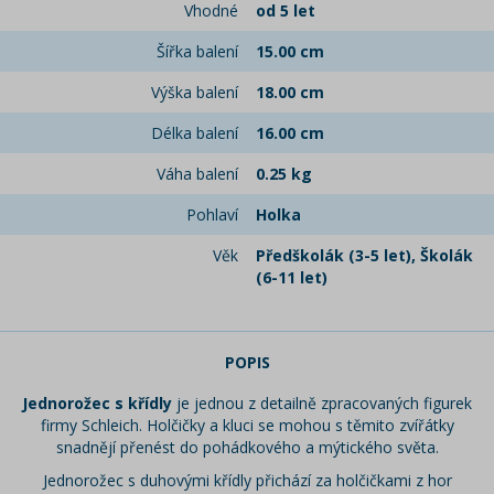
Vhodné
od 5 let
Šířka balení
15.00 cm
Výška balení
18.00 cm
Délka balení
16.00 cm
Váha balení
0.25 kg
Pohlaví
Holka
Věk
Předškolák (3-5 let), Školák
(6-11 let)
POPIS
Jednorožec s křídly
je jednou z detailně zpracovaných figurek
firmy Schleich. Holčičky a kluci se mohou s těmito zvířátky
snadnějí přenést do pohádkového a mýtického světa.
Jednorožec s duhovými křídly přichází za holčičkami z hor