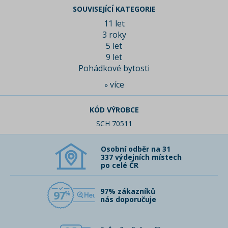
SOUVISEJÍCÍ KATEGORIE
11 let
3 roky
5 let
9 let
Pohádkové bytosti
více
»
KÓD VÝROBCE
SCH 70511
Osobní odběr na 31
337 výdejních místech
po celé ČR
97% zákazníků
97
nás doporučuje