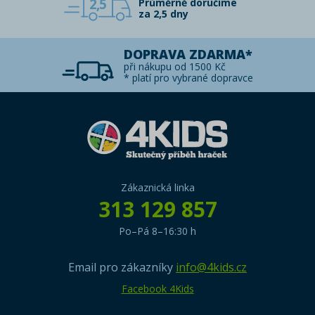
2,5
Průměrně doručíme
za 2,5 dny
DOPRAVA ZDARMA*
při nákupu od 1500 Kč
* platí pro vybrané dopravce
Zákaznická linka
313 129 857
Po–Pá 8–16:30 h
Email pro zákazníky
info@4kids.cz
Facebook 4Kids