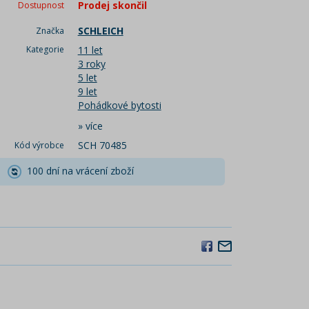
Prodej skončil
Dostupnost
SCHLEICH
Značka
Kategorie
11 let
3 roky
5 let
9 let
Pohádkové bytosti
»
více
SCH 70485
Kód výrobce
100 dní na vrácení zboží