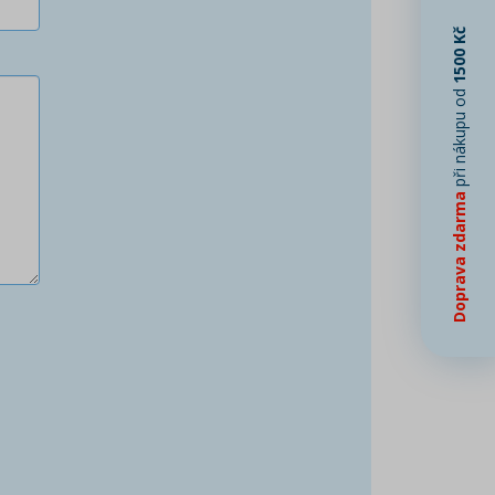
1500 Kč
při nákupu od
Doprava zdarma