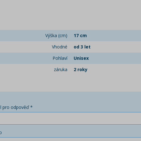
Výška (cm)
17 cm
Vhodné
od 3 let
Pohlaví
Unisex
záruka
2 roky
l pro odpověď *
o