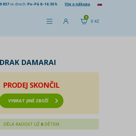
9 857
ve dnech:
Po–Pá 8–16:30 h
Vše o nákupu
0
0 Kč
 DRAK DAMARAI
PRODEJ SKONČIL
VYBRAT JINÉ ZBOŽÍ
DĚLÁ RADOST UŽ
6
DĚTEM