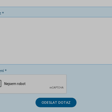
z *
ní *
ODESLAT DOTAZ