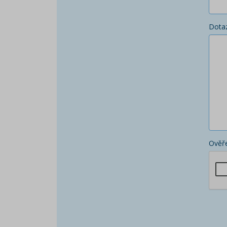
Dota
Ověře