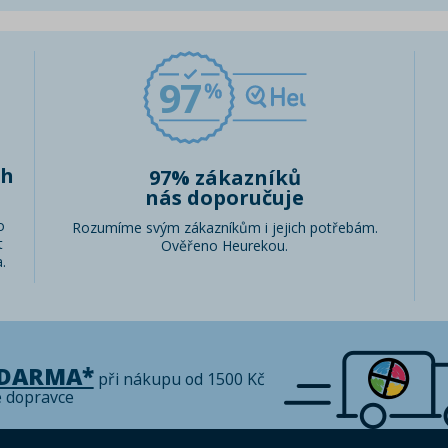
97
ch
97% zákazníků
nás doporučuje
o
Rozumíme svým zákazníkům i jejich potřebám.
t
Ověřeno Heurekou.
.
ZDARMA*
při nákupu od 1500 Kč
é dopravce