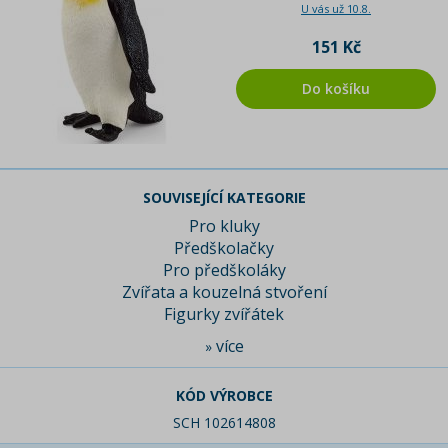
U vás už 10.8.
151 Kč
Do košíku
SOUVISEJÍCÍ KATEGORIE
Pro kluky
Předškolačky
Pro předškoláky
Zvířata a kouzelná stvoření
Figurky zvířátek
více
»
KÓD VÝROBCE
SCH 102614808