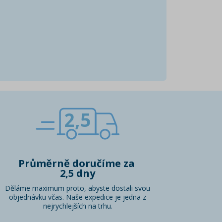
2,5
Průměrně doručíme za
2,5 dny
Děláme maximum proto, abyste dostali svou
objednávku včas. Naše expedice je jedna z
nejrychlejších na trhu.