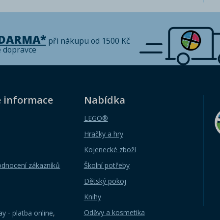
ZDARMA*
při nákupu od 1500 Kč
é dopravce
é informace
Nabídka
LEGO®
Hračky a hry
Kojenecké zboží
odnocení zákazníků
Školní potřeby
Dětský pokoj
Knihy
Oděvy a kosmetika
y - platba online
,