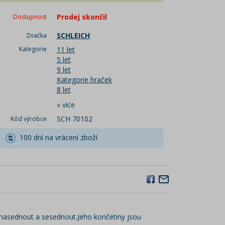
Prodej skončil
Dostupnost
SCHLEICH
Značka
Kategorie
11 let
5 let
9 let
Kategorie hraček
8 let
»
více
SCH 70102
Kód výrobce
100 dní na vrácení zboží
 nasednout a sesednout.Jeho končetiny jsou