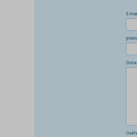
E-mai
Jmén
Dota
Ověře