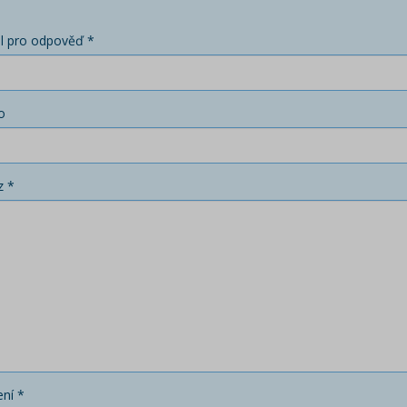
l pro odpověď *
o
z *
ní *