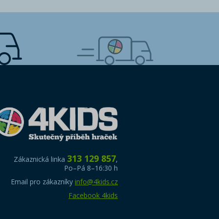
313 129 857
Zákaznická linka
,
Po–Pá 8–16:30 h
Email pro zákazníky
info@4kids.cz
Facebook 4kids