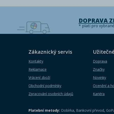
DOPRAVA 
* platí pro vybran
Zákaznický servis
Užitečn
Kontakty
Doprava
Reklamace
Značky
Vrácení zboží
Novinky
Obchodní podmínky
Ocenění a h
Zpracování osobních údajů
Kariéra
Platební metody:
Dobírka
,
Bankovní převod
,
GoPa