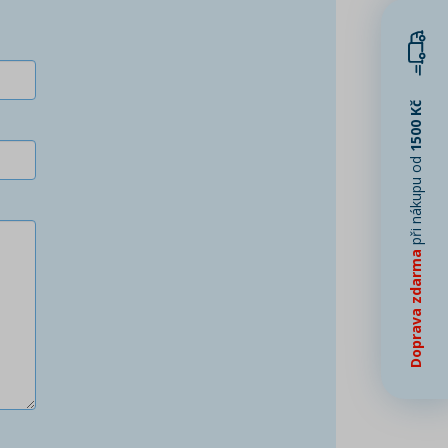
1500 Kč
při nákupu od
Doprava zdarma