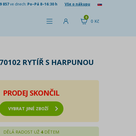
9 857
ve dnech:
Po–Pá 8–16:30 h
Vše o nákupu
0
0 Kč
 70102 RYTÍŘ S HARPUNOU
PRODEJ SKONČIL
VYBRAT JINÉ ZBOŽÍ
DĚLÁ RADOST UŽ
4
DĚTEM