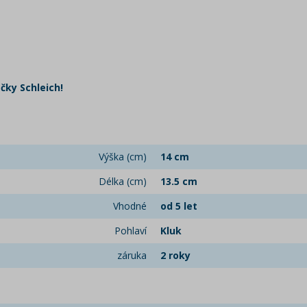
čky Schleich!
Výška (cm)
14 cm
Délka (cm)
13.5 cm
Vhodné
od 5 let
Pohlaví
Kluk
záruka
2 roky