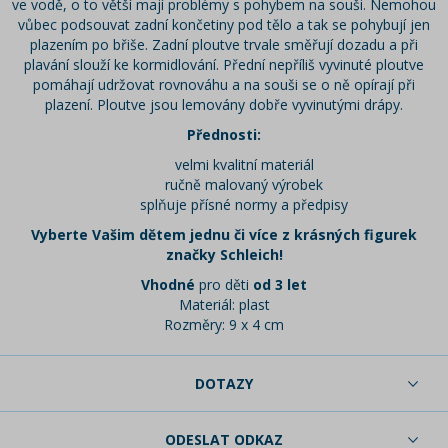
ve vodě, o to větší mají problémy s pohybem na souši. Nemohou
vůbec podsouvat zadní končetiny pod tělo a tak se pohybují jen
plazením po břiše. Zadní ploutve trvale směřují dozadu a při
plavání slouží ke kormidlování. Přední nepříliš vyvinuté ploutve
pomáhají udržovat rovnováhu a na souši se o ně opírají při
plazení. Ploutve jsou lemovány dobře vyvinutými drápy.
Přednosti:
velmi kvalitní materiál
ručně malovaný výrobek
splňuje přísné normy a předpisy
Vyberte Vašim dětem jednu či více z krásných figurek
značky Schleich!
Vhodné
pro děti
od 3 let
Materiál: plast
Rozměry: 9 x 4 cm
DOTAZY
ODESLAT ODKAZ