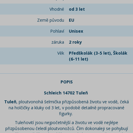
Vhodné
od 3 let
Země původu
EU
Pohlaví
Unisex
záruka
2 roky
Věk
Předškolák (3-5 let), Školák
(6-11 let)
POPIS
Schleich 14702 Tuleň
Tuleň
, ploutvonohá šelmička přizpůsobená životu ve vodě, čeká
na holčičky a kluky od 3 let, v podobě detailně propracované
figurky.
Tuleňovití jsou nejpočetnější a životu ve vodě nejlépe
přizpůsobenou čeledí ploutvonožců. Čím dokonaleji se pohybují