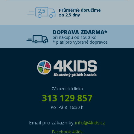
2,5
Průměrně doručíme
za 2,5 dny
DOPRAVA ZDARMA*
při nákupu od 1500 Kč
* platí pro vybrané dopravce
Zákaznická linka
313 129 857
Po–Pá 8–16:30 h
Email pro zákazníky
info@4kids.cz
Facebook 4Kids