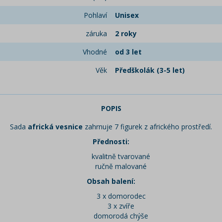
Pohlaví
Unisex
záruka
2 roky
Vhodné
od 3 let
Věk
Předškolák (3-5 let)
POPIS
Sada
africká vesnice
zahrnuje 7 figurek z afrického prostředí.
Přednosti:
kvalitně tvarované
ručně malované
Obsah balení:
3 x domorodec
3 x zvíře
domorodá chýše