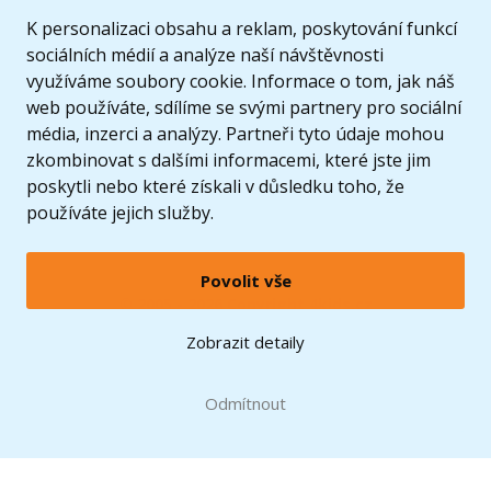
K personalizaci obsahu a reklam, poskytování funkcí
sociálních médií a analýze naší návštěvnosti
využíváme soubory cookie. Informace o tom, jak náš
web používáte, sdílíme se svými partnery pro sociální
média, inzerci a analýzy. Partneři tyto údaje mohou
zkombinovat s dalšími informacemi, které jste jim
poskytli nebo které získali v důsledku toho, že
používáte jejich služby.
Povolit vše
© 2005 - 2026 Copyright 4kids.cz
LEGO, logo LEGO a minifigurka jsou ochrannými známkami společnosti LEGO Group. ©
Zobrazit detaily
2024 The LEGO Group.
Tyto internetové stránky používají soubory cookie. Více informací
zde
.
Doprava zdarma
při nákupu od
Odmítnout
1500 Kč*
Zobrazit verzi pro desktop
Hračky můžete mít už
11.8.
* platí pro vybrané dopravce