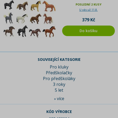
POSLEDNÍ 2 KUSY
U vás už 11.8.
379 Kč
Do košíku
SOUVISEJÍCÍ KATEGORIE
Pro kluky
Předškolačky
Pro předškoláky
3 roky
5 let
více
»
KÓD VÝROBCE