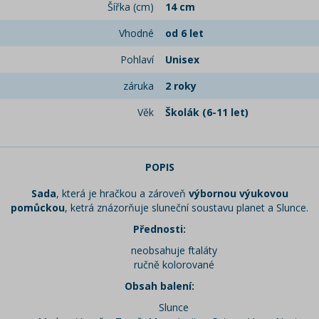
Šířka (cm)
14 cm
Vhodné
od 6 let
Pohlaví
Unisex
záruka
2 roky
Věk
Školák (6-11 let)
POPIS
Sada
, která je hračkou a zároveň
výbornou výukovou
pomůckou
, ketrá znázorňuje sluneční soustavu planet a Slunce.
Přednosti:
neobsahuje ftaláty
ručně kolorované
Obsah balení:
Slunce