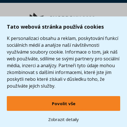
Tato webová stránka používá cookies
K personalizaci obsahu a reklam, poskytování funkcí
sociálních médií a analýze naší návštěvnosti
využíváme soubory cookie. Informace o tom, jak náš
web používáte, sdílíme se svými partnery pro sociální
média, inzerci a analýzy. Partneři tyto údaje mohou
zkombinovat s dalšími informacemi, které jste jim
poskytli nebo které získali v důsledku toho, že
používáte jejich služby.
Povolit vše
© 2005 - 2026 Copyright 4kids.cz
LEGO, logo LEGO a minifigurka jsou ochrannými známkami společnosti LEGO Group. ©
Zobrazit detaily
2024 The LEGO Group.