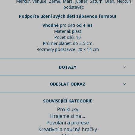
Merkur, Venuše, Země, Mars, Jupiter, Saturn, Uran, Neptun
podstavec
Podpořte učení svých dětí zábavnou formou!
Vhodné
pro děti
od 4 let
Materiál: plast
Počet dílů: 10
Průměr planet: do 3,5 cm
Rozměry podstavce: 20 x 14 cm
DOTAZY
ODESLAT ODKAZ
SOUVISEJÍCÍ KATEGORIE
Pro kluky
Hrajeme si na ...
Povolání a profese
Kreativní a naučné hračky