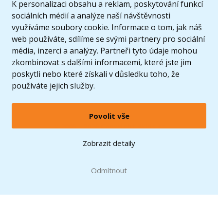
K personalizaci obsahu a reklam, poskytování funkcí
sociálních médií a analýze naší návštěvnosti
využíváme soubory cookie. Informace o tom, jak náš
web používáte, sdílíme se svými partnery pro sociální
média, inzerci a analýzy. Partneři tyto údaje mohou
zkombinovat s dalšími informacemi, které jste jim
poskytli nebo které získali v důsledku toho, že
používáte jejich služby.
Povolit vše
© 2005 - 2026 Copyright 4kids.cz
LEGO, logo LEGO a minifigurka jsou ochrannými známkami společnosti LEGO Group. ©
Zobrazit detaily
2024 The LEGO Group.
Tyto internetové stránky používají soubory cookie. Více informací
zde
.
Doprava zdarma
při nákupu od
Odmítnout
1500 Kč*
Zobrazit verzi pro desktop
Hračky můžete mít už
10.8.
* platí pro vybrané dopravce