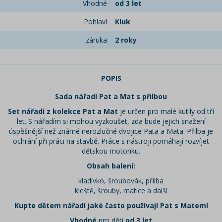
Vhodné
od 3 let
Pohlaví
Kluk
záruka
2 roky
POPIS
Sada nářadí Pat a Mat s přilbou
Set nářadí z kolekce Pat a Mat
je určen pro malé kutily od tří
let. S nářadím si mohou vyzkoušet, zda bude jejich snažení
úspěšnější než známé nerozlučné dvojice Pata a Mata. Přilba je
ochrání při práci na stavbě. Práce s nástroji pomáhají rozvíjet
dětskou motoriku.
Obsah balení:
kladívko, šroubovák, přilba
kleště, šrouby, matice a další
Kupte dětem nářadí jaké často používají Pat s Matem!
Vhodné
pro děti
od 3 let