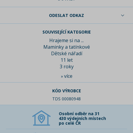
ODESLAT ODKAZ
SOUVISEJÍCÍ KATEGORIE
Hrajeme si na ...
Maminky a tatínkové
Dětské nářadí
11 let
3 roky
více
»
KÓD VÝROBCE
TDS 00080948
Osobní odběr na 31
430 výdejních místech
po celé ČR