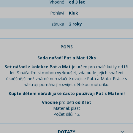
Vhodné
od 3 let
Pohlaví
Kluk
záruka
2 roky
POPIS
Sada nařadí Pat a Mat 12ks
Set nářadí z kolekce Pat a Mat
je určen pro malé kutily od tří
let. S nářadím si mohou vyzkoušet, zda bude jejich snažení
úspěšnější než známé nerozlučné dvojice Pata a Mata. Práce s
nástroji pomáhají rozvíjet dětskou motoriku.
Kupte dětem nářadí jaké často používají Pat s Matem!
Vhodné
pro děti
od 3 let
Materiál: plast
Počet dílů: 12
DOTAZY