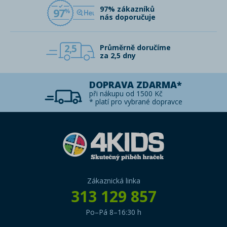
97% zákazníků
97
nás doporučuje
2,5
Průměrně doručíme
za 2,5 dny
DOPRAVA ZDARMA*
při nákupu od 1500 Kč
* platí pro vybrané dopravce
Zákaznická linka
313 129 857
Po–Pá 8–16:30 h