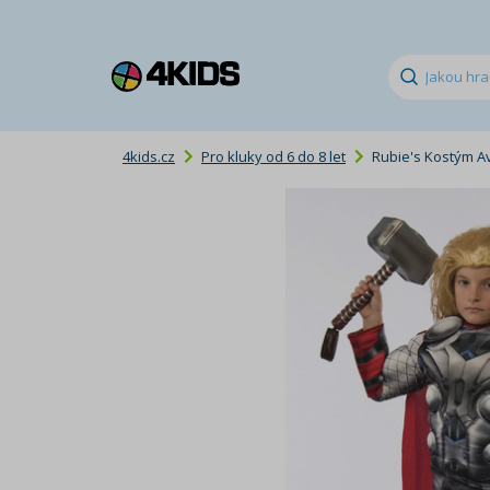
4kids.cz
Pro kluky od 6 do 8 let
Rubie's Kostým Av