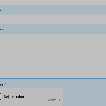
o
z *
ní *