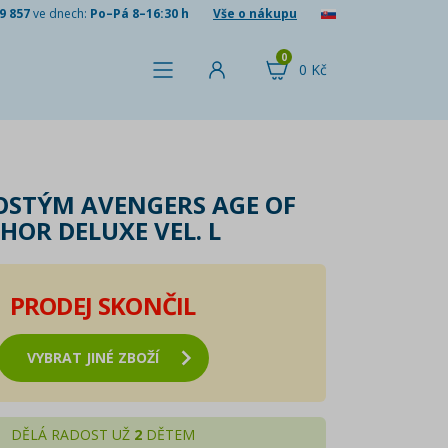
9 857
ve dnech:
Po–Pá 8–16:30 h
Vše o nákupu
0
0 Kč
KOSTÝM AVENGERS AGE OF
HOR DELUXE VEL. L
PRODEJ SKONČIL
VYBRAT JINÉ ZBOŽÍ
DĚLÁ RADOST UŽ
2
DĚTEM