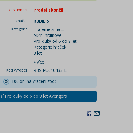
Prodej skončil
Dostupnost
RUBIE'S
Značka
Kategorie
Hrajeme si na ...
Akční hrdinové
Pro kluky od 6 do 8 let
Kategorie hraček
8 let
»
více
RBS RU610433-L
Kód výrobce
100 dní na vrácení zboží
ší Pro kluky od 6 do 8 let Avengers