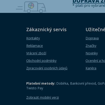
DOPRAVA 
* platí pro vybran
Zákaznický servis
Užitečn
Kontakty
Doprava
Reklamace
Značky
Vrácení zboží
Novinky
Obchodní podmínky
Ocenění a h
Zpracování osobních údajů
Kariéra
Platební metody:
Dobírka
,
Bankovní převod
,
GoPa
Twisto Pay
Zobrazit mobilní verzi