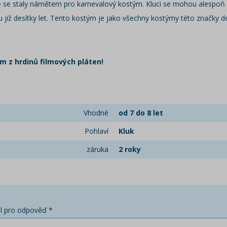
é se staly námětem pro karnevalový kostým. Kluci se mohou alespoň na
u již desítky let. Tento kostým je jako všechny kostýmy této značky d
m z hrdinů filmových pláten!
Vhodné
od 7 do 8 let
Pohlaví
Kluk
záruka
2 roky
l pro odpověď *