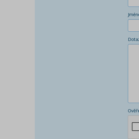
Jmén
Dota
Ověře