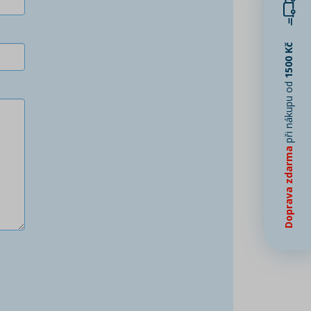
1500 Kč
při nákupu od
Doprava zdarma