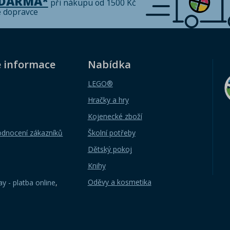
ZDARMA*
při nákupu od 1500 Kč
é dopravce
é informace
Nabídka
LEGO®
Hračky a hry
Kojenecké zboží
odnocení zákazníků
Školní potřeby
Dětský pokoj
Knihy
Oděvy a kosmetika
y - platba online
,