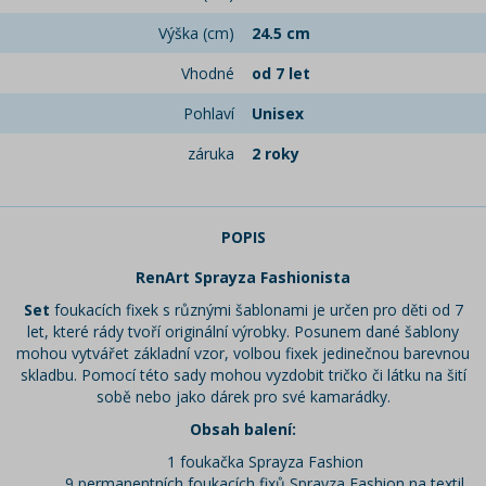
Výška (cm)
24.5 cm
Vhodné
od 7 let
Pohlaví
Unisex
záruka
2 roky
POPIS
RenArt Sprayza Fashionista
Set
foukacích fixek s různými šablonami je určen pro děti od 7
let, které rády tvoří originální výrobky. Posunem dané šablony
mohou vytvářet základní vzor, volbou fixek jedinečnou barevnou
skladbu. Pomocí této sady mohou vyzdobit tričko či látku na šití
sobě nebo jako dárek pro své kamarádky.
Obsah balení:
1 foukačka Sprayza Fashion
9 permanentních foukacích fixů Sprayza Fashion na textil