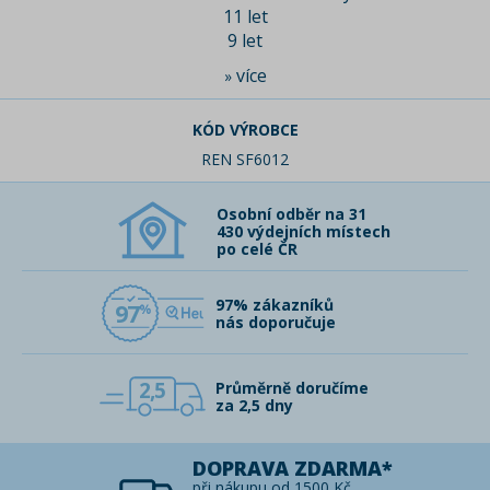
11 let
9 let
více
»
KÓD VÝROBCE
REN SF6012
Osobní odběr na 31
430 výdejních místech
po celé ČR
97% zákazníků
97
nás doporučuje
2,5
Průměrně doručíme
za 2,5 dny
DOPRAVA ZDARMA*
při nákupu od 1500 Kč