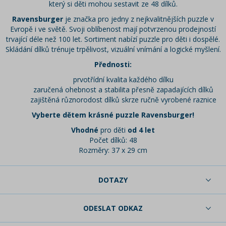
který si děti mohou sestavit ze 48 dílků.
Ravensburger
je značka pro jedny z nejkvalitnějších puzzle v
Evropě i ve světě. Svoji oblíbenost mají potvrzenou prodejností
trvající déle než 100 let. Sortiment nabízí puzzle pro děti i dospělé.
Skládání dílků trénuje trpělivost, vizuální vnímání a logické myšlení.
Přednosti:
prvotřídní kvalita každého dílku
zaručená ohebnost a stabilita přesně zapadajících dílků
zajištěná různorodost dílků skrze ručně vyrobené raznice
Vyberte dětem krásné puzzle Ravensburger!
Vhodné
pro děti
od 4 let
Počet dílků: 48
Rozměry: 37 x 29 cm
DOTAZY
ODESLAT ODKAZ