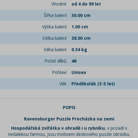
Vhodné
od 4 do 99 let
Šířka balení
30.00 cm
Výška balení
1.00 cm
Délka balení
38.00 cm
Váha balení
0.34 kg
Počet dílků
48
Pohlaví
Unisex
Věk
Předškolák (3-5 let)
POPIS
Ravensburger Puzzle Procházka na zemi
Hospodářská zvířátka v ohradě i u rybníku
, v pozadí s
nedalekou farmou, jsou motivem deskového puzzle obrázku,