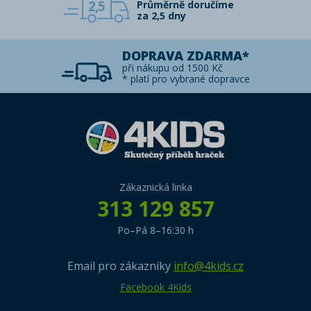
2,5
Průměrně doručíme
za 2,5 dny
DOPRAVA ZDARMA*
při nákupu od 1500 Kč
* platí pro vybrané dopravce
Zákaznická linka
313 129 857
Po–Pá 8–16:30 h
Email pro zákazníky
info@4kids.cz
Facebook 4Kids