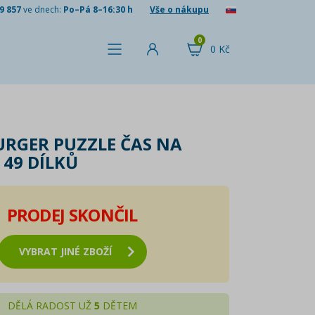
9 857
ve dnech:
Po–Pá 8–16:30 h
Vše o nákupu
0
0 Kč
RGER PUZZLE ČAS NA
X 49 DÍLKŮ
PRODEJ SKONČIL
VYBRAT JINÉ ZBOŽÍ
DĚLÁ RADOST UŽ
5
DĚTEM