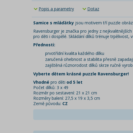
Popis a parametry
Dotaz
Samice s mláďátky
jsou motivem tří puzzle obrázk
Ravensburger
je značka pro jedny z nejkvalitnějších
pro děti i dospělé. Skládání dílků trénuje trpělivost, 
Přednosti:
prvotřídní kvalita každého dílku
zaručená ohebnost a stabilita přesně zapadají
zajištěná různorodost dílků skrze ručně vyro
Vyberte dětem krásné puzzle Ravensburger!
Vhodné
pro děti
od 5 let
Počet dílků: 3 x 49
Rozměr po sestavení: 21 x 21 cm
Rozměry balení: 27,5 x 19 x 3,5 cm
Země původu:
CZ