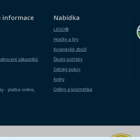
é informace
Nabídka
LEGO®
Hračky a hry
Kojenecké zboží
odnocení zákazníků
Školní potřeby
Dětský pokoj
Knihy
Oděvy a kosmetika
y - platba online
,