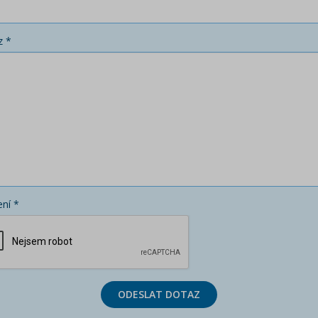
z *
ní *
ODESLAT DOTAZ