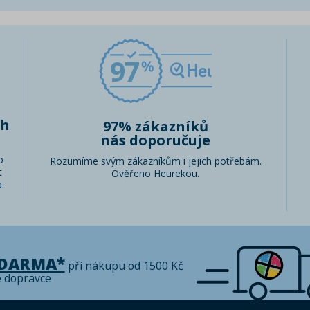
97
ch
97% zákazníků
nás doporučuje
o
Rozumíme svým zákazníkům i jejich potřebám.
t
Ověřeno Heurekou.
.
ZDARMA*
při nákupu od 1500 Kč
é dopravce