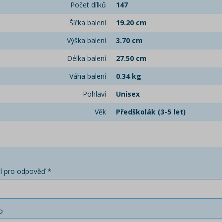
Počet dílků
147
Šířka balení
19.20 cm
Výška balení
3.70 cm
Délka balení
27.50 cm
Váha balení
0.34 kg
Pohlaví
Unisex
Věk
Předškolák (3-5 let)
l pro odpověď *
o