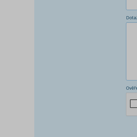
Dota
Ověře