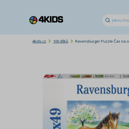
4kids.cz
100 dílků
Ravensburger Puzzle Čas na obj