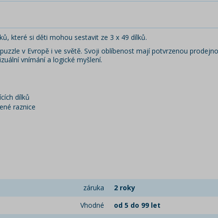
ů, které si děti mohou sestavit ze 3 x 49 dílků.
 puzzle v Evropě i ve světě. Svoji oblíbenost mají potvrzenou prodejnost
vizuální vnímání a logické myšlení.
cích dílků
bené raznice
záruka
2 roky
Vhodné
od 5 do 99 let