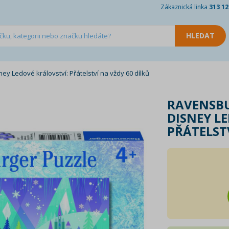
Zákaznická linka
313 12
y Ledové království: Přátelství na vždy 60 dílků
RAVENSBU
DISNEY L
PŘÁTELST