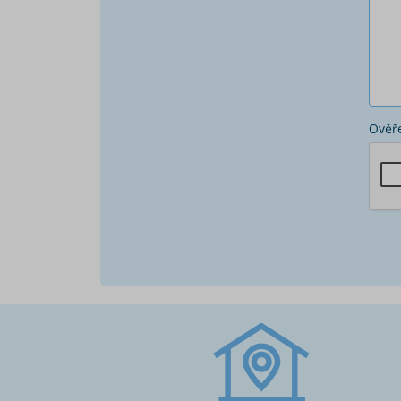
Ověře