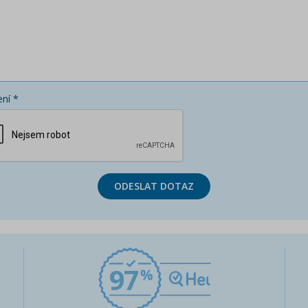
ní *
ODESLAT DOTAZ
97