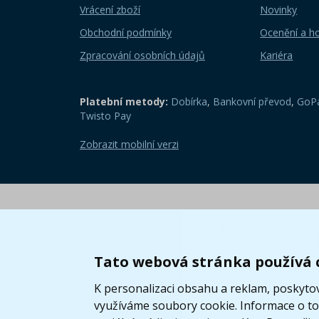
Vrácení zboží
Novinky
Obchodní podmínky
Ocenění a h
Zpracování osobních údajů
Kariéra
Platební metody:
Dobírka
,
Bankovní převod
,
GoPa
Twisto Pay
Zobrazit mobilní verzi
Tato webová stránka používá 
K personalizaci obsahu a reklam, poskytov
využíváme soubory cookie. Informace o tom