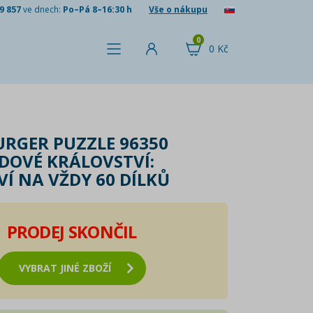
9 857
ve dnech:
Po–Pá 8–16:30 h
Vše o nákupu
0
0 Kč
RGER PUZZLE 96350
EDOVÉ KRÁLOVSTVÍ:
VÍ NA VŽDY 60 DÍLKŮ
PRODEJ SKONČIL
VYBRAT JINÉ ZBOŽÍ