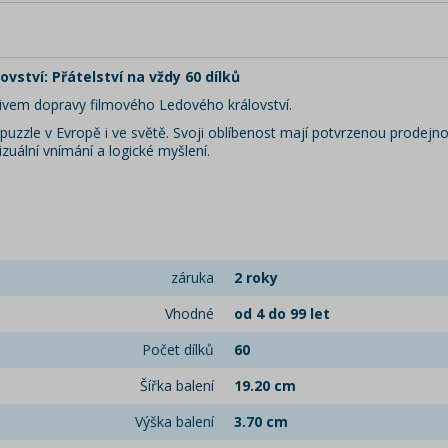
ství: Přátelství na vždy 60 dílků
tivem dopravy filmového Ledového království.
uzzle v Evropě i ve světě. Svoji oblíbenost mají potvrzenou prodejnost
vizuální vnímání a logické myšlení.
záruka
2 roky
Vhodné
od 4 do 99 let
Počet dílků
60
Šířka balení
19.20 cm
Výška balení
3.70 cm