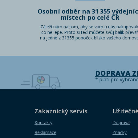
Osobní odběr na 31 355 výdejní
místech po celé ČR
Záleží nám na tom, aby se vám u nás nakupoval
co nejlépe. Proto si teď můžete svůj balík převzí
na jedné z 31355 poboček blízko vašeho domova
DOPRAVA 
* platí pro vybran
Zákaznický servis
Užitečn
Kontakty
Doprava
Reklamace
Značky