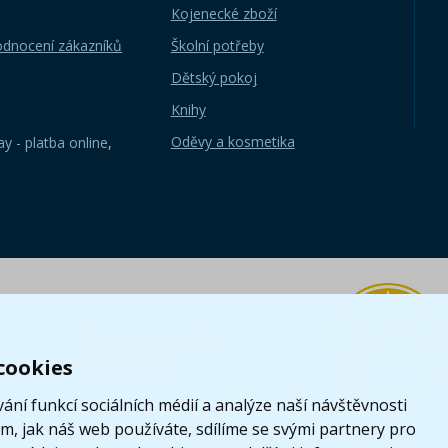
Kojenecké zboží
odnocení zákazníků
Školní potřeby
Dětský pokoj
Knihy
Oděvy a kosmetika
y - platba online
,
cookies
ání funkcí sociálních médií a analýze naší návštěvnosti
, jak náš web používáte, sdílíme se svými partnery pro