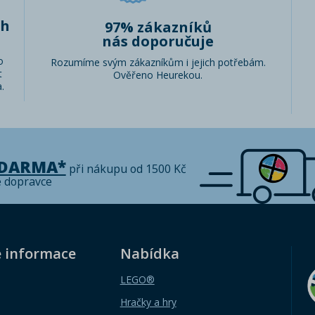
ch
97% zákazníků
nás doporučuje
o
Rozumíme svým zákazníkům i jejich potřebám.
t
Ověřeno Heurekou.
.
ZDARMA*
při nákupu od 1500 Kč
é dopravce
é informace
Nabídka
LEGO®
Hračky a hry