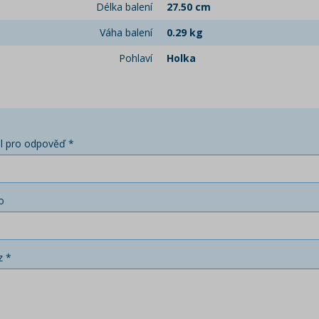
Délka balení
27.50 cm
Váha balení
0.29 kg
Pohlaví
Holka
l pro odpověď *
o
z *