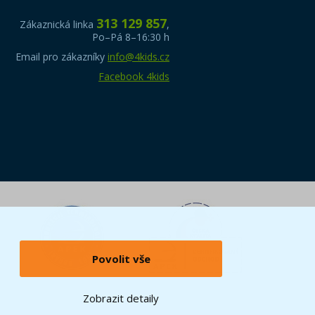
313 129 857
Zákaznická linka
,
Po–Pá 8–16:30 h
Email pro zákazníky
info@4kids.cz
Facebook 4kids
Povolit vše
Zobrazit detaily