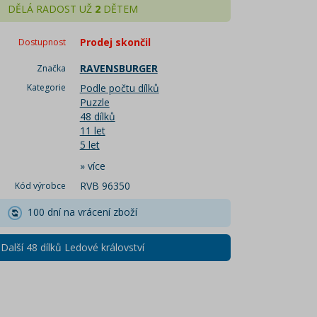
DĚLÁ RADOST UŽ
2
DĚTEM
Prodej skončil
Dostupnost
RAVENSBURGER
Značka
Kategorie
Podle počtu dílků
Puzzle
48 dílků
11 let
5 let
»
více
RVB 96350
Kód výrobce
100 dní na vrácení zboží
Další 48 dílků Ledové království