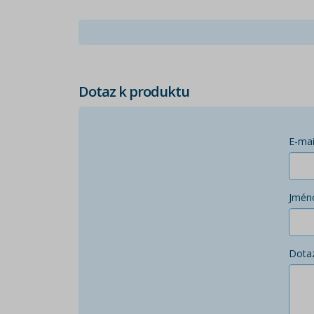
Dotaz k produktu
E-mai
Jmén
Dota