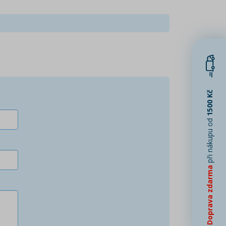
1500 Kč
při nákupu od
Doprava zdarma