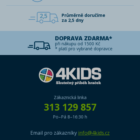
2,5
Průměrně doručíme
za 2,5 dny
DOPRAVA ZDARMA*
při nákupu od 1500 Kč
* platí pro vybrané dopravce
Zákaznická linka
313 129 857
Po–Pá 8–16:30 h
Email pro zákazníky
info@4kids.cz