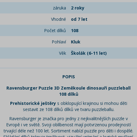
záruka
2 roky
Vhodné
od 7 let
Počet dílků
108
Pohlaví
Kluk
Věk
Školák (6-11 let)
POPIS
Ravensburger Puzzle 3D Zeměkoule dinosauři puzzleball
108 dílků
Prehistorické ještěry
s obklopující krajinou si mohou děti
sestavit ze 108 dílků dílků ve tvaru puzzleballu.
Ravensburger je značka pro jedny z nejkvalitnějších puzzle v
Evropě i ve světě. Svoji oblíbenost mají potvrzenou prodejností
trvající déle než 100 let. Sortiment nabízí puzzle pro děti i dospělé.
Skládání dílků trénuje trpělivost, vizuální vnímání a logické myšlení.