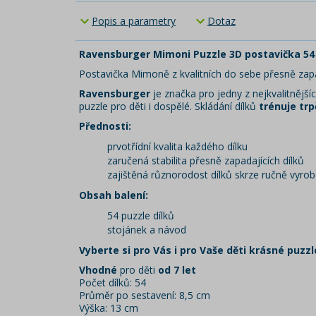
Popis a parametry
Dotaz
Ravensburger Mimoni Puzzle 3D postavička 54 
Postavička Mimoně z kvalitních do sebe přesně zapad
Ravensburger
je značka pro jedny z nejkvalitnější
puzzle pro děti i dospělé. Skládání dílků
trénuje trp
Přednosti:
prvotřídní kvalita každého dílku
zaručená stabilita přesně zapadajících dílků
zajištěná různorodost dílků skrze ručně vyro
Obsah balení:
54 puzzle dílků
stojánek a návod
Vyberte si pro Vás i pro Vaše děti krásné puzz
Vhodné
pro děti
od 7 let
Počet dílků: 54
Průměr po sestavení: 8,5 cm
Výška: 13 cm