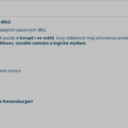
dílků
ajících plastových dílků.
ch puzzle
v Evropě i ve světě
. Svoji oblíbenost mají potvrzenou prodej
ělivost, vizuální vnímání a logické myšlení.
bené raznice
le Ravensburger!