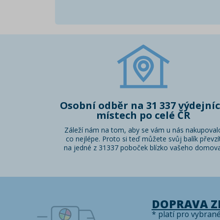
Osobní odběr na 31 337 výdejní
místech po celé ČR
Záleží nám na tom, aby se vám u nás nakupoval
co nejlépe. Proto si teď můžete svůj balík převzí
na jedné z 31337 poboček blízko vašeho domova
DOPRAVA 
* platí pro vybran