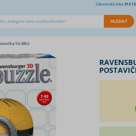
Zákaznická linka
313 12
avička 54 dílků
RAVENSB
POSTAVIČ