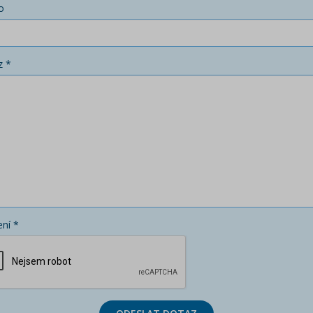
o
z *
ní *