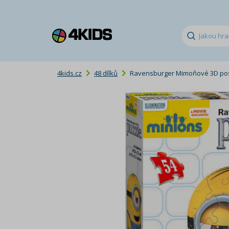
4kids.cz
48 dílků
Ravensburger Mimoňové 3D post