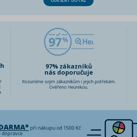
ODESLAT DOTAZ
97
ch
97% zákazníků
nás doporučuje
o
Rozumíme svým zákazníkům i jejich potřebám.
t
Ověřeno Heurekou.
.
ZDARMA*
při nákupu od 1500 Kč
é dopravce