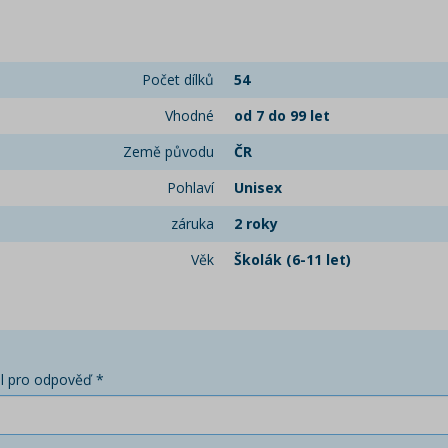
Počet dílků
54
Vhodné
od 7 do 99 let
Země původu
ČR
Pohlaví
Unisex
záruka
2 roky
Věk
Školák (6-11 let)
l pro odpověď *