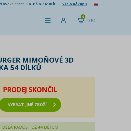
9 857
ve dnech:
Po–Pá 8–16:30 h
Vše o nákupu
0
0 Kč
URGER MIMOŇOVÉ 3D
KA 54 DÍLKŮ
PRODEJ SKONČIL
VYBRAT JINÉ ZBOŽÍ
DĚLÁ RADOST UŽ
44
DĚTEM