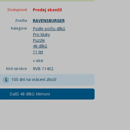
Prodej skončil
Dostupnost
RAVENSBURGER
Značka
Kategorie
Podle počtu dílků
Pro kluky
Puzzle
48 dílků
11 let
»
více
RVB 11402
Kód výrobce
100 dní na vrácení zboží
Další 48 dílků Mimoni