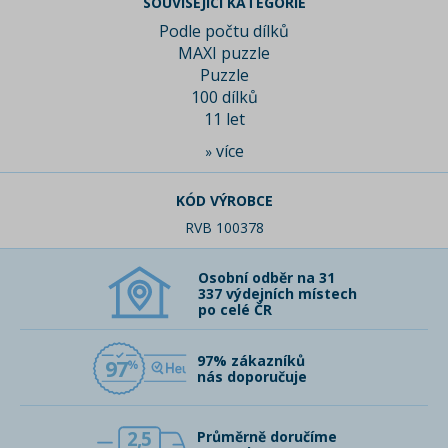
SOUVISEJÍCÍ KATEGORIE
Podle počtu dílků
MAXI puzzle
Puzzle
100 dílků
11 let
více
»
KÓD VÝROBCE
RVB 100378
Osobní odběr na 31
337 výdejních místech
po celé ČR
97% zákazníků
97
nás doporučuje
2,5
Průměrně doručíme