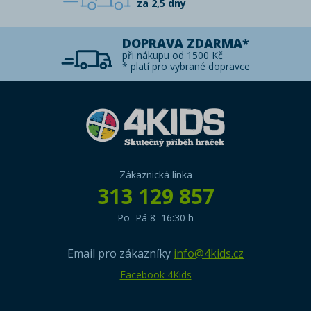
za 2,5 dny
DOPRAVA ZDARMA*
při nákupu od 1500 Kč
* platí pro vybrané dopravce
Zákaznická linka
313 129 857
Po–Pá 8–16:30 h
Email pro zákazníky
info@4kids.cz
Facebook 4Kids