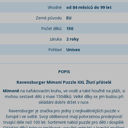
Vhodné
od 84 měsíců do 99 let
Země původu
EU
Počet dílků
150
záruka
2 roky
Pohlaví
Unisex
POPIS
Ravensburger Mimoni Puzzle XXL Žlutí přátelé
Mimoně
na nafukovacím kruhu, ve vodě a také houfně na pláži, si
mohou sestavit děti z maxi 150dílků. Velké dílky se jim budou při
skládání dobře držet v ruce.
Ravensburger je značka pro jedny z nejkvalitnějších puzzle v
Evropě i ve světě. Svoji oblíbenost mají potvrzenou prodejností
trvající déle než 100 let. Sortiment nabízí puzzle pro děti i dospělé.
Skládání dílků trénuje trpělivost, vizuální vnímání a logické myšlení.