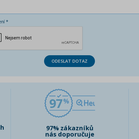
ní *
ODESLAT DOTAZ
97
ch
97% zákazníků
nás doporučuje