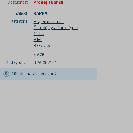
Prodej skončil
Dostupnost
RAPPA
Značka
Kategorie
Hrajeme si na ...
Čarodějky a čarodějníci
11 let
9 let
Rekvizity
»
více
RPA 007161
Kód výrobce
100 dní na vrácení zboží