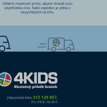
Děláme maximum proto, abyste dostali svou
objednávku včas. Naše expedice je jedna z
nejrychlejších na trhu.
313 129 857
Zákaznická linka
,
Po–Pá 8–16:30 h