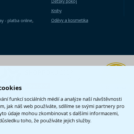
Dětský pokoj
Knihy
Oděvy a kosmetika
y - platba online
,
cookies
ání funkcí sociálních médií a analýze naší návštěvnosti
, jak náš web používáte, sdílíme se svými partnery pro
i tyto údaje mohou zkombinovat s dalšími informacemi,
 důsledku toho, že používáte jejich služby.