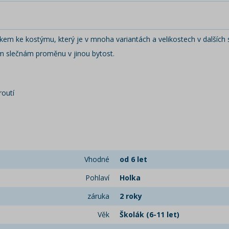
em ke kostýmu, který je v mnoha variantách a velikostech v dalšíc
m slečnám proměnu v jinou bytost.
routí
Vhodné
od 6 let
Pohlaví
Holka
záruka
2 roky
Věk
Školák (6-11 let)