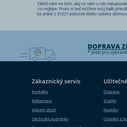
Záleží nám na tom, aby se vám u nás nakupoval
co nejlépe. Proto si teď můžete svůj balík převzí
na jedné z 31337 poboček blízko vašeho domova
DOPRAVA 
* platí pro vybran
Zákaznický servis
Užitečn
Kontakty
Doprava
Reklamace
Značky
Vrácení zboží
Novinky
Obchodní podmínky
Ocenění a h