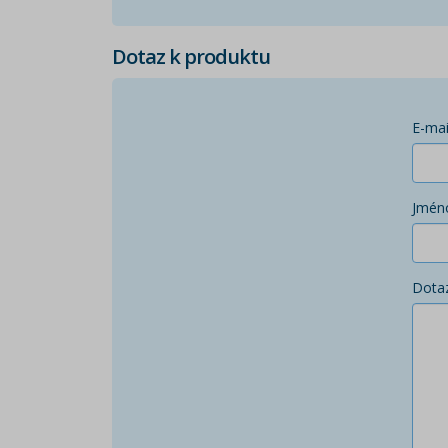
Dotaz k produktu
E-mai
Jmén
Dota