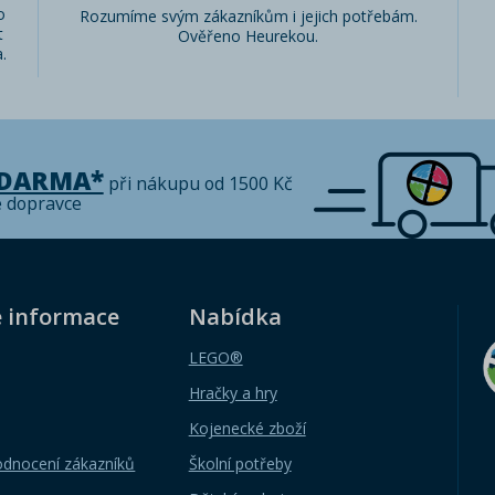
o
Rozumíme svým zákazníkům i jejich potřebám.
t
Ověřeno Heurekou.
.
ZDARMA*
při nákupu od 1500 Kč
é dopravce
é informace
Nabídka
LEGO®
Hračky a hry
Kojenecké zboží
odnocení zákazníků
Školní potřeby