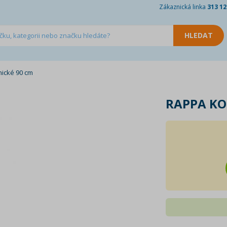
Zákaznická linka
313 12
nické 90 cm
RAPPA KO