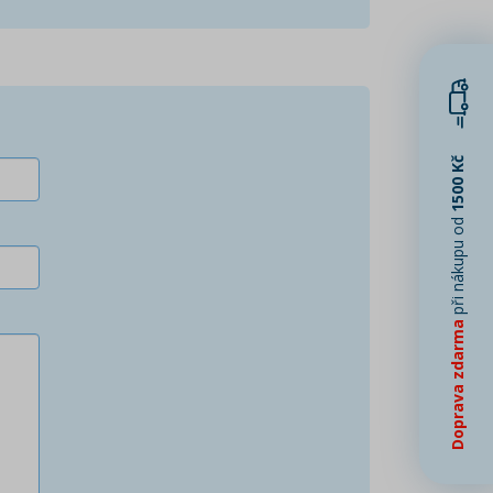
1500 Kč
při nákupu od
Doprava zdarma