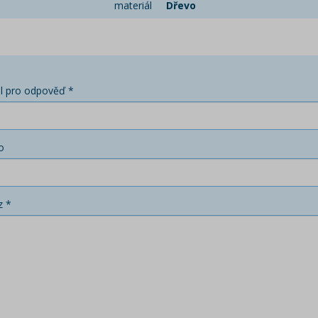
materiál
Dřevo
l pro odpověď *
o
z *