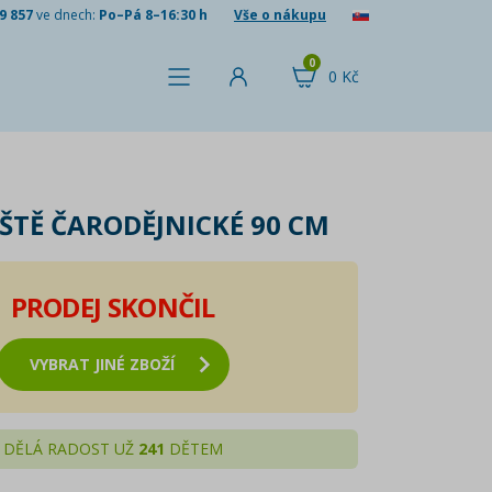
9 857
ve dnech:
Po–Pá 8–16:30 h
Vše o nákupu
0
0 Kč
ŠTĚ ČARODĚJNICKÉ 90 CM
PRODEJ SKONČIL
VYBRAT JINÉ ZBOŽÍ
DĚLÁ RADOST UŽ
241
DĚTEM