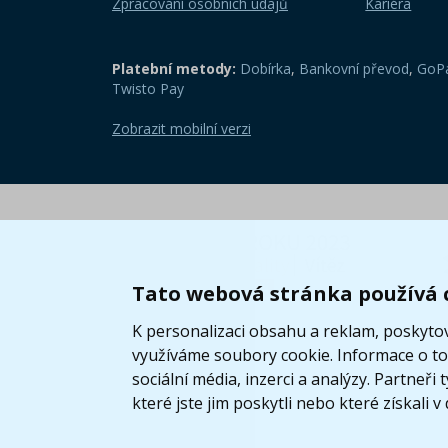
Zpracování osobních údajů
Kariéra
Platební metody:
Dobírka
,
Bankovní převod
,
GoPa
Twisto Pay
Zobrazit mobilní verzi
Tato webová stránka používá 
K personalizaci obsahu a reklam, poskytov
využíváme soubory cookie. Informace o tom
sociální média, inzerci a analýzy. Partneř
které jste jim poskytli nebo které získali v