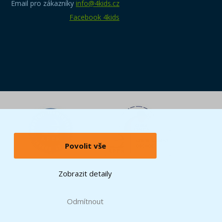
Email pro zákazníky
info@4kids.cz
Facebook 4kids
Povolit vše
Zobrazit detaily
Odmítnout