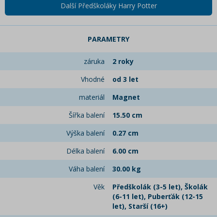
Další Předškoláky Harry Potter
PARAMETRY
záruka
2 roky
Vhodné
od 3 let
materiál
Magnet
Šířka balení
15.50 cm
Výška balení
0.27 cm
Délka balení
6.00 cm
Váha balení
30.00 kg
Věk
Předškolák (3-5 let), Školák
(6-11 let), Puberťák (12-15
let), Starší (16+)