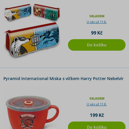
SKLADEM
U vás už 11.8.
99 Kč
Do košíku
Pyramid International Miska s víčkem Harry Potter Nebelvír
SKLADEM
U vás už 11.8.
199 Kč
Do košíku