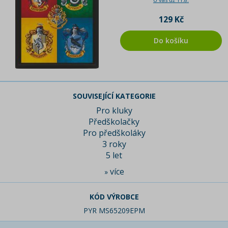
129 Kč
Do košíku
SOUVISEJÍCÍ KATEGORIE
Pro kluky
Předškolačky
Pro předškoláky
3 roky
5 let
více
»
KÓD VÝROBCE
PYR MS65209EPM