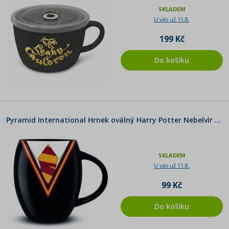
SKLADEM
U vás už 11.8.
199 Kč
Do košíku
Pyramid International Hrnek oválný Harry Potter Nebelvír 425 ml
SKLADEM
U vás už 11.8.
99 Kč
Do košíku