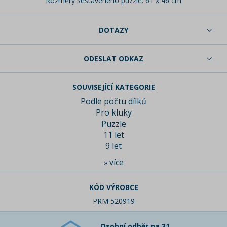
Rozměry sestaveného puzzle: 61 x 46 cm
DOTAZY
ODESLAT ODKAZ
SOUVISEJÍCÍ KATEGORIE
Podle počtu dílků
Pro kluky
Puzzle
11 let
9 let
více
»
KÓD VÝROBCE
PRM 520919
Osobní odběr na 31