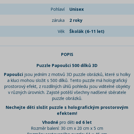
Pohlaví
Unisex
záruka
2 roky
Věk
Školák (6-11 let)
POPIS
Puzzle Papoušci 500 dílků 3D
Papoušci
jsou jedním z motivů 3D puzzle obrázků, které si holky
a kluci mohou složit s 500 dílků. Tento puzzle má holografický
prostorový efekt, z rozdílných úhlů pohledu jsou viditelné objekty
v různých úrovních. Zajisté potěší všechny nadšené sběratele
puzzle obrázků.
Nechejte děti složit puzzle s holografickým prostorovým
efektem!
Vhodné
pro děti
od 6 let
Rozměr balení: 30 cm x 20 cm x 5 cm