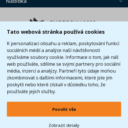
Nabídka
Tato webová stránka používá cookies
K personalizaci obsahu a reklam, poskytování funkcí
sociálních médií a analýze naší návštěvnosti
využíváme soubory cookie. Informace o tom, jak náš
web používáte, sdílíme se svými partnery pro sociální
média, inzerci a analýzy. Partneři tyto údaje mohou
zkombinovat s dalšími informacemi, které jste jim
poskytli nebo které získali v důsledku toho, že
používáte jejich služby.
Povolit vše
© 2005 - 2026 Copyright 4kids.cz
LEGO, logo LEGO a minifigurka jsou ochrannými známkami společnosti LEGO Group. ©
Zobrazit detaily
2024 The LEGO Group.