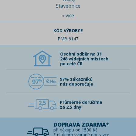
Stavebnice
více
»
KÓD VÝROBCE
PMB 6147
Osobní odběr na 31
248 výdejních místech
po celé ČR
97% zákazníků
97
nás doporučuje
2,5
Průměrně doručíme
za 2,5 dny
DOPRAVA ZDARMA*
při nákupu od 1500 Kč
* platí pro vybrané dopravce