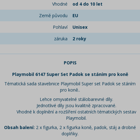
Vhodné
od 4 do 10 let
Země původu
EU
Pohlaví
Unisex
záruka
2 roky
POPIS
Playmobil 6147 Super Set Padok se stáním pro koně
Tématická sada stavebnice Playmobil Super set Padok se stáním
pro koně..
Lehce omyvatelné stálobarevné díly.
Jednotlivé díly jsou kvalitně zpracované.
Vhodné k doplnění a rozšíření ostatních tématických sestav
Playmobil.
Obsah balení:
2 x figurka, 2 x figurka koně, padok, stáj a drobné
doplňky.