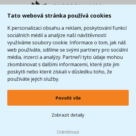
Tato webová stránka používá cookies
K personalizaci obsahu a reklam, poskytování funkcí
sociálních médií a analýze naší návštěvnosti
využíváme soubory cookie. Informace o tom, jak náš
web používáte, sdílíme se svými partnery pro sociální
média, inzerci a analýzy. Partneři tyto údaje mohou
zkombinovat s dalšími informacemi, které jste jim
poskytli nebo které získali v důsledku toho, že
používáte jejich služby.
Povolit vše
© 2005 - 2026 Copyright 4kids.cz
LEGO, logo LEGO a minifigurka jsou ochrannými známkami společnosti LEGO Group. ©
Zobrazit detaily
2024 The LEGO Group.
Tyto internetové stránky používají soubory cookie. Více informací
zde
.
Doprava zdarma
při nákupu od
Odmítnout
1500 Kč*
Zobrazit verzi pro desktop