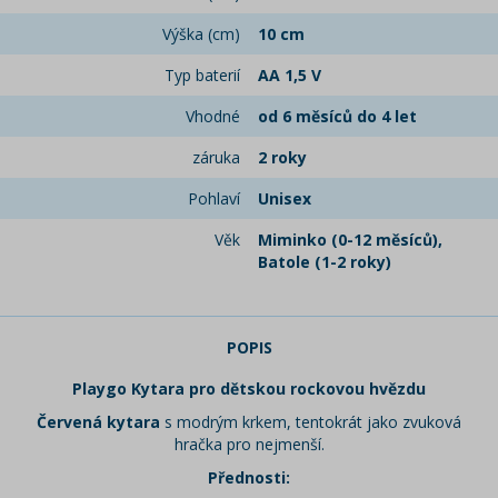
Výška (cm)
10 cm
Typ baterií
AA 1,5 V
Vhodné
od 6 měsíců do 4 let
záruka
2 roky
Pohlaví
Unisex
Věk
Miminko (0-12 měsíců),
Batole (1-2 roky)
POPIS
Playgo Kytara pro dětskou rockovou hvězdu
Červená kytara
s modrým krkem, tentokrát jako zvuková
hračka pro nejmenší.
Přednosti: