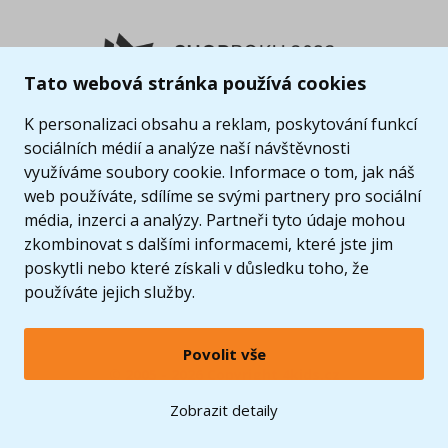
Tato webová stránka používá cookies
K personalizaci obsahu a reklam, poskytování funkcí
sociálních médií a analýze naší návštěvnosti
využíváme soubory cookie. Informace o tom, jak náš
web používáte, sdílíme se svými partnery pro sociální
média, inzerci a analýzy. Partneři tyto údaje mohou
zkombinovat s dalšími informacemi, které jste jim
poskytli nebo které získali v důsledku toho, že
používáte jejich služby.
Povolit vše
© 2005 - 2026 Copyright 4kids.cz
LEGO, logo LEGO a minifigurka jsou ochrannými známkami společnosti LEGO Group. ©
Zobrazit detaily
2024 The LEGO Group.
Tyto internetové stránky používají soubory cookie. Více informací
zde
.