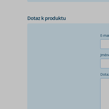
Dotaz k produktu
E-mai
Jmén
Dota