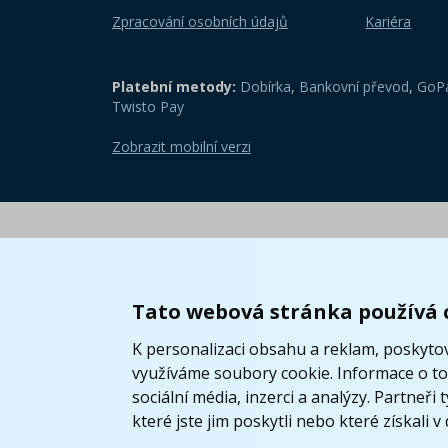
Zpracování osobních údajů
Kariéra
Platební metody:
Dobírka
,
Bankovní převod
,
GoPa
Twisto Pay
Zobrazit mobilní verzi
Tato webová stránka používá 
K personalizaci obsahu a reklam, poskytov
využíváme soubory cookie. Informace o tom
sociální média, inzerci a analýzy. Partneř
které jste jim poskytli nebo které získali v