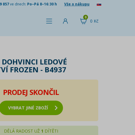
9 857
ve dnech:
Po–Pá 8–16:30 h
Vše o nákupu
0
0 Kč
 DOHVINCI LEDOVÉ
VÍ FROZEN - B4937
PRODEJ SKONČIL
VYBRAT JINÉ ZBOŽÍ
DĚLÁ RADOST UŽ
1
DÍTĚTI