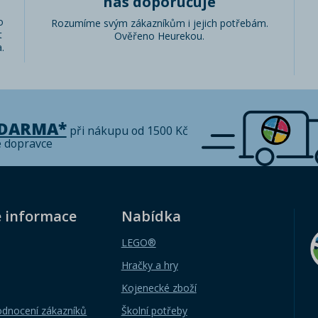
nás doporučuje
o
Rozumíme svým zákazníkům i jejich potřebám.
t
Ověřeno Heurekou.
.
ZDARMA*
při nákupu od 1500 Kč
é dopravce
é informace
Nabídka
LEGO®
Hračky a hry
Kojenecké zboží
odnocení zákazníků
Školní potřeby