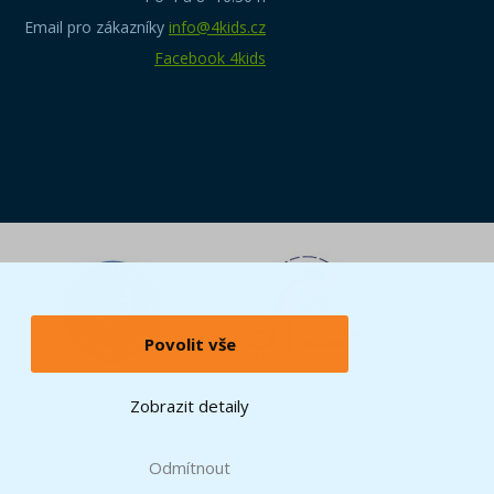
Email pro zákazníky
info@4kids.cz
Facebook 4kids
Povolit vše
Zobrazit detaily
Odmítnout