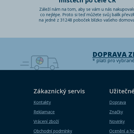
místech po celé ČR
Záleží nám na tom, aby se vám u nás nakupoval
co nejlépe. Proto si teď můžete svůj balík převzí
na jedné z 31248 poboček blízko vašeho domova
DOPRAVA 
* platí pro vybran
Zákaznický servis
Užitečn
Kontakty
Doprava
Reklamace
Značky
Vrácení zboží
Novinky
Obchodní podmínky
Ocenění a h