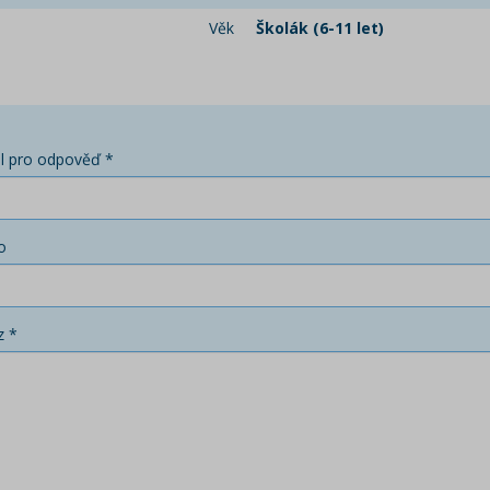
Věk
Školák (6-11 let)
l pro odpověď *
o
z *