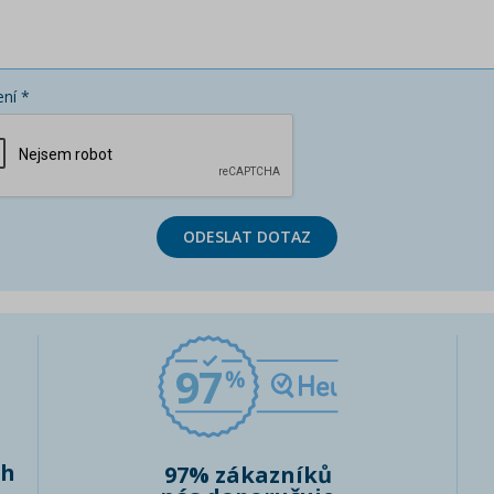
ní *
ODESLAT DOTAZ
97
ch
97% zákazníků