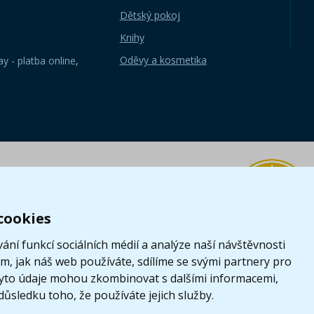
Dětský pokoj
Knihy
Oděvy a kosmetika
y - platba online
,
cookies
ání funkcí sociálních médií a analýze naší návštěvnosti
, jak náš web používáte, sdílíme se svými partnery pro
i tyto údaje mohou zkombinovat s dalšími informacemi,
 důsledku toho, že používáte jejich služby.