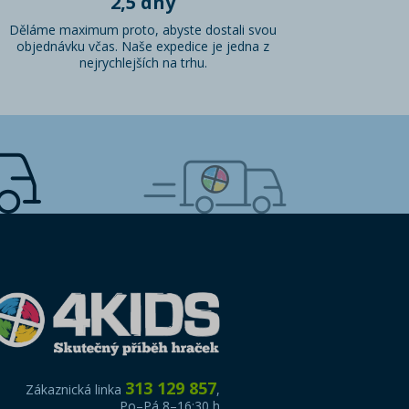
2,5 dny
Děláme maximum proto, abyste dostali svou
objednávku včas. Naše expedice je jedna z
nejrychlejších na trhu.
313 129 857
Zákaznická linka
,
Po–Pá 8–16:30 h