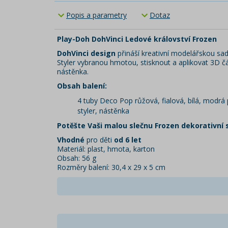
Popis a parametry
Dotaz
Play-Doh DohVinci Ledové království Frozen
DohVinci design
přináší kreativní modelářskou sad
Styler vybranou hmotou, stisknout a aplikovat 3D čár
nástěnka.
Obsah balení:
4 tuby Deco Pop růžová, fialová, bílá, modrá
styler, nástěnka
Potěšte Vaši malou slečnu Frozen dekorativní 
Vhodné
pro děti
od 6 let
Materiál: plast, hmota, karton
Obsah: 56 g
Rozměry balení: 30,4 x 29 x 5 cm