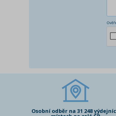
Ověře
Osobní odběr na 31 248 výdejní