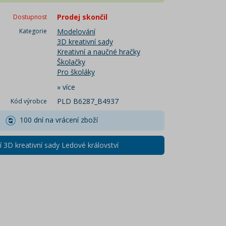
Prodej skončil
Dostupnost
Kategorie
Modelování
3D kreativní sady
Kreativní a naučné hračky
Školačky
Pro školáky
»
více
PLD B6287_B4937
Kód výrobce
100 dní na vrácení zboží
í 3D kreativní sady Ledové království