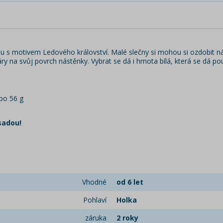
u s motivem Ledového království. Malé slečny si mohou si ozdobit ná
y na svůj povrch nástěnky. Vybrat se dá i hmota bílá, která se dá pou
 po 56 g
sadou!
Vhodné
od 6 let
Pohlaví
Holka
záruka
2 roky