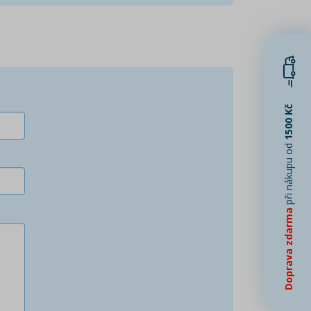
1500 Kč
při nákupu od
Doprava zdarma