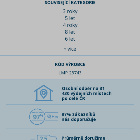
SOUVISEJÍCÍ KATEGORIE
3 roky
5 let
4 roky
8 let
6 let
více
»
KÓD VÝROBCE
LMP 25743
Osobní odběr na 31
430 výdejních místech
po celé ČR
97% zákazníků
97
nás doporučuje
2,5
Průměrně doručíme