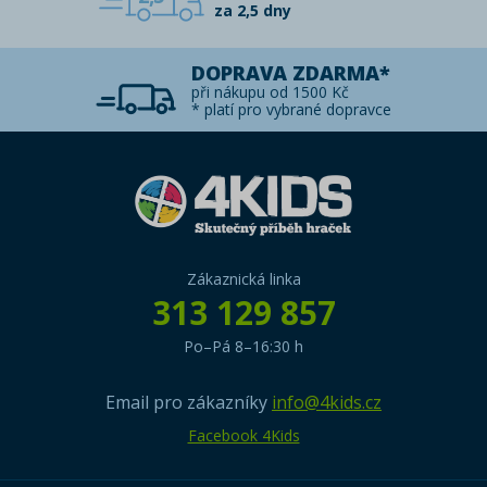
za 2,5 dny
DOPRAVA ZDARMA*
při nákupu od 1500 Kč
* platí pro vybrané dopravce
Zákaznická linka
313 129 857
Po–Pá 8–16:30 h
Email pro zákazníky
info@4kids.cz
Facebook 4Kids