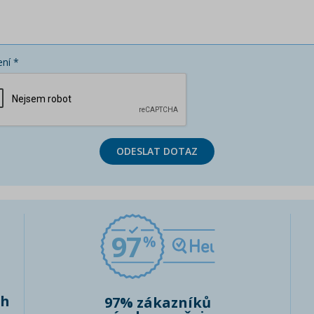
ní *
ODESLAT DOTAZ
97
ch
97% zákazníků