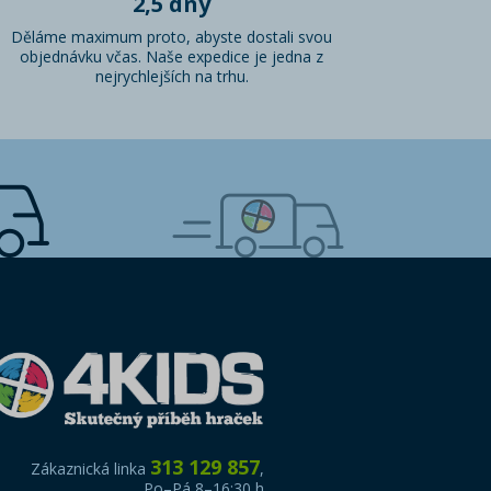
2,5 dny
Děláme maximum proto, abyste dostali svou
objednávku včas. Naše expedice je jedna z
nejrychlejších na trhu.
313 129 857
Zákaznická linka
,
Po–Pá 8–16:30 h