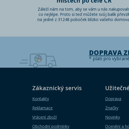
místech po celé ČR
Záleží nám na tom, aby se vám u nás nakupoval
co nejlépe. Proto si teď můžete svůj balík převzí
na jedné z 31248 poboček blízko vašeho domova
DOPRAVA 
* platí pro vybran
Zákaznický servis
Užitečn
Kontakty
Doprava
Reklamace
Značky
Vrácení zboží
Novinky
Obchodní podmínky
Ocenění a h