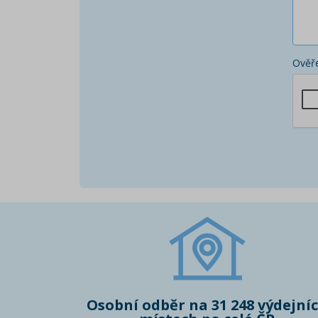
Ověře
Osobní odběr na 31 248 výdejní