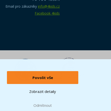
Email pro zákazníky
info@4kids.cz
Facebook 4kids
Povolit vše
Zobrazit detaily
Odmítnout