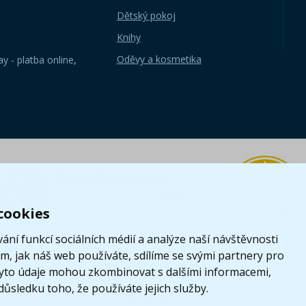
Dětský pokoj
Knihy
Oděvy a kosmetika
y - platba online
,
cookies
ání funkcí sociálních médií a analýze naší návštěvnosti
, jak náš web používáte, sdílíme se svými partnery pro
i tyto údaje mohou zkombinovat s dalšími informacemi,
 důsledku toho, že používáte jejich služby.