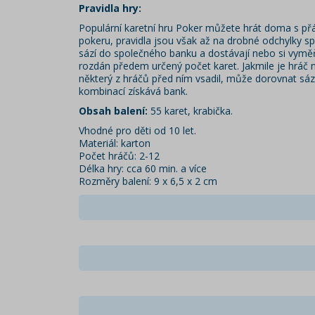
Pravidla hry:
Populární karetní hru Poker můžete hrát doma s přát
pokeru, pravidla jsou však až na drobné odchylky spo
sází do společného banku a dostávají nebo si vyměň
rozdán předem určený počet karet. Jakmile je hráč 
některý z hráčů před ním vsadil, může dorovnat sázku
kombinací získává bank.
Obsah balení:
55 karet, krabička.
Vhodné pro děti od 10 let.
Materiál: karton
Počet hráčů: 2-12
Délka hry: cca 60 min. a více
Rozměry balení: 9 x 6,5 x 2 cm