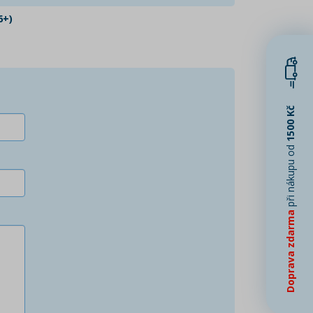
6+)
1500 Kč
při nákupu od
Doprava zdarma