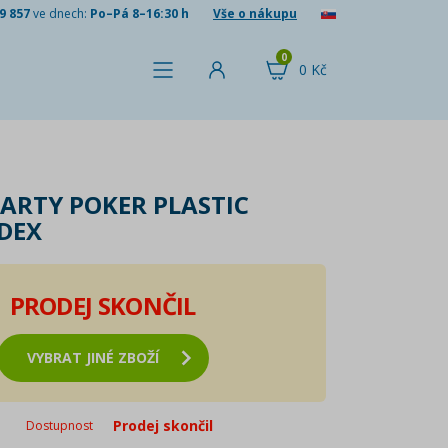
9 857
ve dnech:
Po–Pá 8–16:30 h
Vše o nákupu
0
0 Kč
KARTY POKER PLASTIC
DEX
PRODEJ SKONČIL
VYBRAT JINÉ ZBOŽÍ
Prodej skončil
Dostupnost