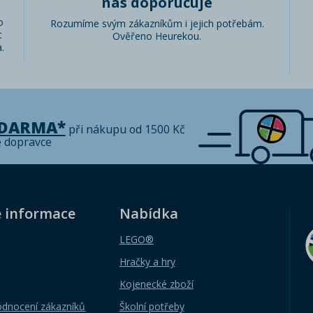
nás doporučuje
o
Rozumíme svým zákazníkům i jejich potřebám.
t
Ověřeno Heurekou.
.
ZDARMA*
při nákupu od 1500 Kč
é dopravce
é informace
Nabídka
LEGO®
Hračky a hry
Kojenecké zboží
odnocení zákazníků
Školní potřeby