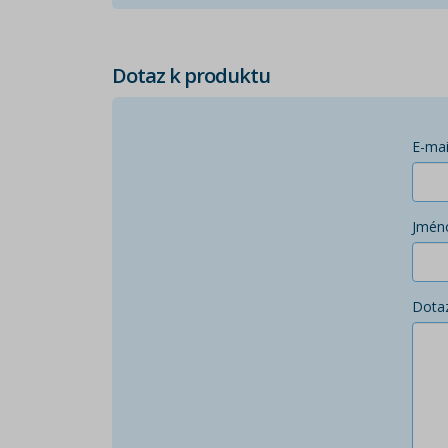
Dotaz k produktu
E-mai
Jmén
Dota