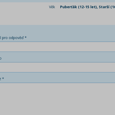
Věk
Puberťák (12-15 let), Starší (1
l pro odpověď *
o
z *