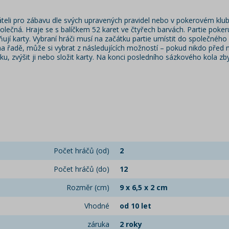
eli pro zábavu dle svých upravených pravidel nebo v pokerovém klubu s 
lečná. Hraje se s balíčkem 52 karet ve čtyřech barvách. Partie pokeru 
ují karty. Vybraní hráči musí na začátku partie umístit do společnéh
na řadě, může si vybrat z následujících možností – pokud nikdo před 
, zvýšit ji nebo složit karty. Na konci posledního sázkového kola zbylí
Počet hráčů (od)
2
Počet hráčů (do)
12
Rozměr (cm)
9 x 6,5 x 2 cm
Vhodné
od 10 let
záruka
2 roky