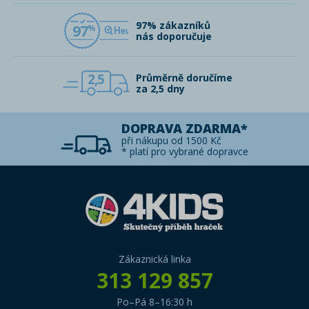
97% zákazníků
97
nás doporučuje
2,5
Průměrně doručíme
za 2,5 dny
DOPRAVA ZDARMA*
při nákupu od 1500 Kč
* platí pro vybrané dopravce
Zákaznická linka
313 129 857
Po–Pá 8–16:30 h