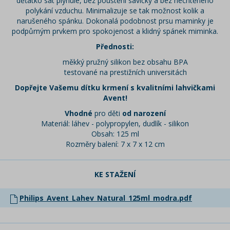
děťátko sát plynule, bez pouštění savičky a bez nechtěného
polykání vzduchu. Minimalizuje se tak možnost kolik a
narušeného spánku. Dokonalá podobnost prsu maminky je
podpůrným prvkem pro spokojenost a klidný spánek miminka.
Přednosti:
měkký pružný silikon bez obsahu BPA
testované na prestižních universitách
Dopřejte Vašemu dítku krmení s kvalitními lahvičkami
Avent!
Vhodné
pro děti
od narození
Materiál: láhev - polypropylen, dudlík - silikon
Obsah: 125 ml
Rozměry balení: 7 x 7 x 12 cm
KE STAŽENÍ
Philips_Avent_Lahev_Natural_125ml_modra.pdf