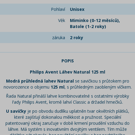
Pohlaví
Unisex
Věk
Miminko (0-12 měsíců),
Batole (1-2 roky)
záruka
2 roky
POPIS
Philips Avent Láhev Natural 125 ml
Modrá průhledná lahev Natural
se savičkou s průtokem pro
novorozence o objemu
125 ml
, s průhledným zaobleným víčkem.
Řada Natural přináší lahve kombinovatelné s ostatními výrobky
řady Philips Avent, kromě lahví Classic a držadel hrnečků.
U savičky
je po obvodu dudlíku uplatněn tvar okvětních plátků,
které zajišťují dokonalou měkkost a pružnost. Speciální
patentovaný okraj zaručuje v době krmení proudění vzduchu do
láhve. Má systém s inovativním dvojitým ventilem. Tím může