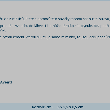
ěti od 6 měsíců, které s pomocí této savičky mohou sát hustší stravu
 proudění vzduchu do láhve. Tím může děťátko sát plynule, bez poušt
ánku.
ytmu krmení, kterou si určuje samo miminko, to jsou další podpůrné
 Avent!
Rozměr (cm)
6 x 5,5 x 8,5 cm