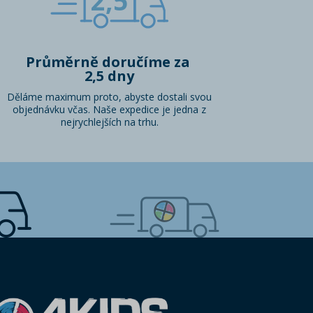
2,5
Průměrně doručíme za
2,5 dny
Děláme maximum proto, abyste dostali svou
objednávku včas. Naše expedice je jedna z
nejrychlejších na trhu.