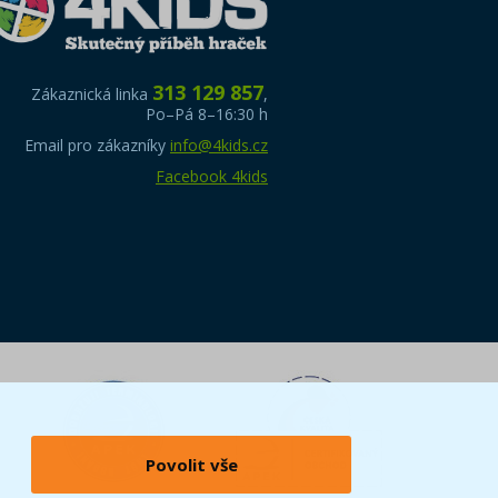
313 129 857
Zákaznická linka
,
Po–Pá 8–16:30 h
Email pro zákazníky
info@4kids.cz
Facebook 4kids
Povolit vše