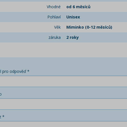
Vhodné
od 6 měsíců
Pohlaví
Unisex
Věk
Miminko (0-12 měsíců)
záruka
2 roky
l pro odpověď *
o
z *