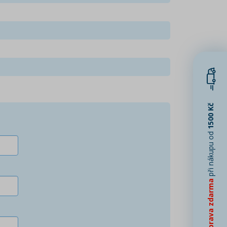
1500 Kč
při nákupu od
Doprava zdarma