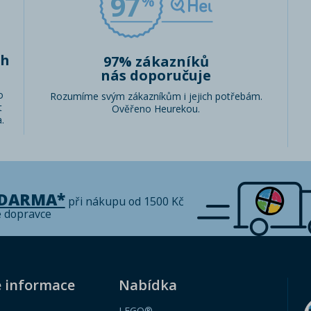
97
ch
97% zákazníků
nás doporučuje
o
Rozumíme svým zákazníkům i jejich potřebám.
t
Ověřeno Heurekou.
.
ZDARMA*
při nákupu od 1500 Kč
é dopravce
é informace
Nabídka
LEGO®