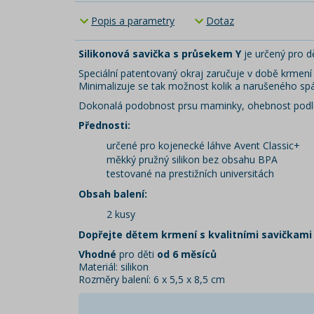
Popis a parametry
Dotaz
Silikonová savička s průsekem Y
je určený pro d
Speciální patentovaný okraj zaručuje v době krmení
Minimalizuje se tak možnost kolik a narušeného sp
Dokonalá podobnost prsu maminky, ohebnost podle r
Přednosti:
určené pro kojenecké láhve Avent Classic+
měkký pružný silikon bez obsahu BPA
testované na prestižních universitách
Obsah balení:
2 kusy
Dopřejte dětem krmení s kvalitními savičkami
Vhodné
pro děti
od 6 měsíců
Materiál: silikon
Rozměry balení: 6 x 5,5 x 8,5 cm