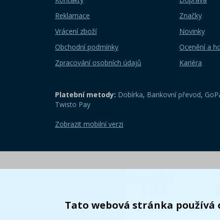
Reklamace
Značky
Vrácení zboží
Novinky
Obchodní podmínky
Ocenění a h
Zpracování osobních údajů
Kariéra
Platební metody:
Dobírka
,
Bankovní převod
,
GoPa
Twisto Pay
Zobrazit mobilní verzi
Tato webová stránka používá 