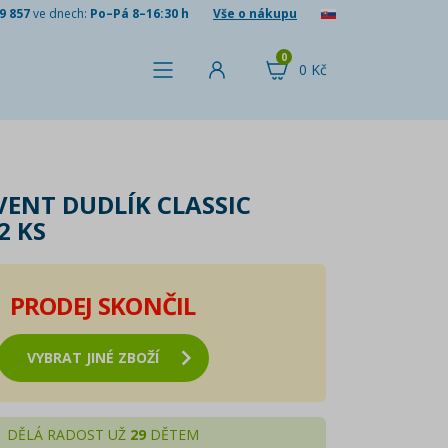
9 857
ve dnech:
Po–Pá 8–16:30 h
Vše o nákupu
0
0 Kč
VENT DUDLÍK CLASSIC
2 KS
PRODEJ SKONČIL
VYBRAT JINÉ ZBOŽÍ
DĚLÁ RADOST UŽ
29
DĚTEM