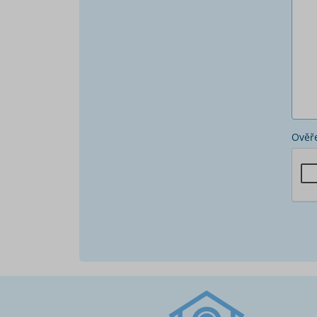
Ověře