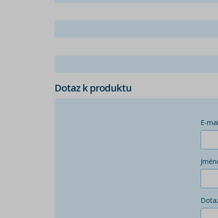
Dotaz k produktu
E-mai
Jmén
Dota