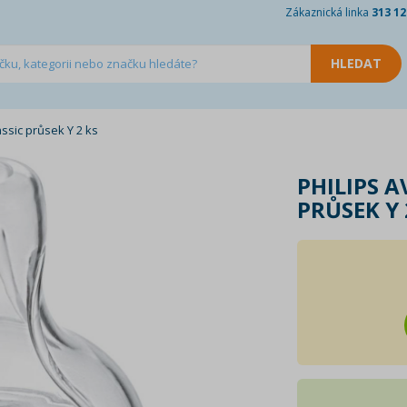
Zákaznická linka
313 12
assic průsek Y 2 ks
PHILIPS A
PRŮSEK Y 