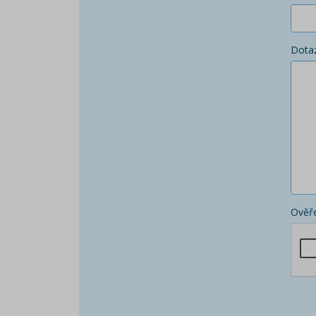
Dota
Ověře