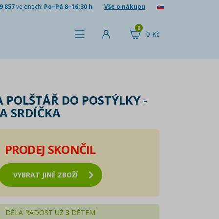
9 857
ve dnech:
Po–Pá 8–16:30 h
Vše o nákupu
0
0 Kč
A POLŠTÁŘ DO POSTÝLKY -
 A SRDÍČKA
PRODEJ SKONČIL
VYBRAT JINÉ ZBOŽÍ
DĚLÁ RADOST UŽ
3
DĚTEM