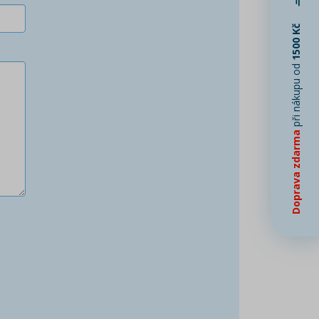
1500 Kč
při nákupu od
Doprava zdarma