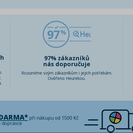
97
ch
97% zákazníků
nás doporučuje
o
Rozumíme svým zákazníkům i jejich potřebám.
t
Ověřeno Heurekou.
.
ZDARMA*
při nákupu od 1500 Kč
é dopravce