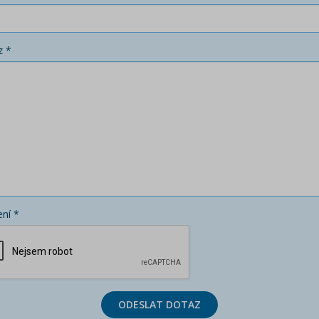
z *
ní *
ODESLAT DOTAZ