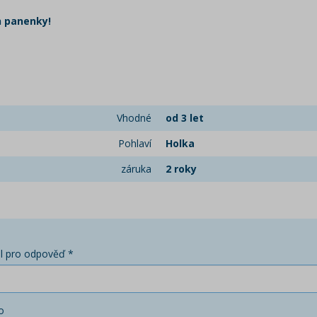
h panenky!
Vhodné
od 3 let
Pohlaví
Holka
záruka
2 roky
l pro odpověď *
o