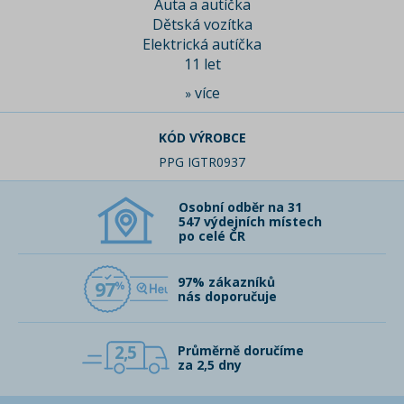
Auta a autíčka
Dětská vozítka
Elektrická autíčka
11 let
více
»
KÓD VÝROBCE
PPG IGTR0937
Osobní odběr na 31
547 výdejních místech
po celé ČR
97% zákazníků
97
nás doporučuje
2,5
Průměrně doručíme
za 2,5 dny