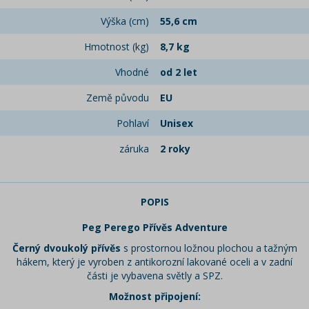
Výška (cm)
55,6 cm
Hmotnost (kg)
8,7 kg
Vhodné
od 2 let
Země původu
EU
Pohlaví
Unisex
záruka
2 roky
POPIS
Peg Perego Přívěs Adventure
Černý dvoukolý přívěs
s prostornou ložnou plochou a tažným
hákem, který je vyroben z antikorozní lakované oceli a v zadní
části je vybavena světly a SPZ.
Možnost připojení: