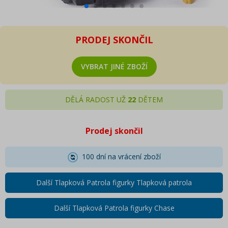
PRODEJ SKONČIL
VYBRAT JINÉ ZBOŽÍ
DĚLÁ RADOST UŽ
22
DĚTEM
Prodej skončil
100 dní na vrácení zboží
Další Tlapková Patrola figurky Tlapková patrola
Další Tlapková Patrola figurky Chase