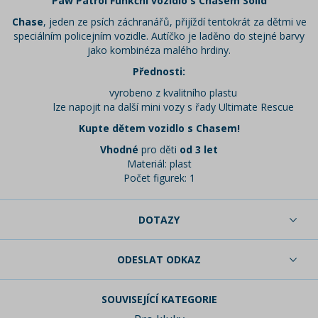
Paw Patrol Funkční vozidlo s Chasem Solid
Chase
, jeden ze psích záchranářů, přijíždí tentokrát za dětmi ve
speciálním policejním vozidle. Autíčko je laděno do stejné barvy
jako kombinéza malého hrdiny.
Přednosti:
vyrobeno z kvalitního plastu
lze napojit na další mini vozy s řady Ultimate Rescue
Kupte dětem vozidlo s Chasem!
Vhodné
pro děti
od 3 let
Materiál: plast
Počet figurek: 1
DOTAZY
ODESLAT ODKAZ
SOUVISEJÍCÍ KATEGORIE