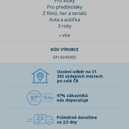
Pro kluky
Pro předškoláky
Z filmů, her a seriálů
Auta a autíčka
3 roky
více
»
KÓD VÝROBCE
SPI 6045905
Osobní odběr na 31
355 výdejních místech
po celé ČR
97% zákazníků
97
nás doporučuje
2,5
Průměrně doručíme
za 2,5 dny