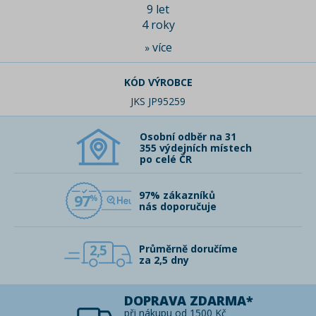
9 let
4 roky
více
»
KÓD VÝROBCE
JKS JP95259
Osobní odběr na 31
355 výdejních místech
po celé ČR
97% zákazníků
97
nás doporučuje
2,5
Průměrně doručíme
za 2,5 dny
DOPRAVA ZDARMA*
při nákupu od 1500 Kč