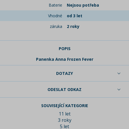
Baterie
Nejsou potřeba
Vhodné
od 3 let
záruka
2 roky
POPIS
Panenka Anna Frozen Fever
DOTAZY
ODESLAT ODKAZ
SOUVISEJÍCÍ KATEGORIE
11 let
3 roky
5 let