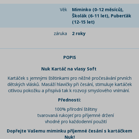
Věk
Miminko (0-12 měsíců),
Školák (6-11 let), Puberťák
(12-15 let)
záruka
2 roky
POPIS
Nuk Kartáč na vlasy Soft
Kartáček s jemnými štětinkami pro něžné pročesávání prvních
dětských vlásků. Masáží hlavičky při česání, stimuluje kartáček
citlivou pokožku a přispívá tak k rozvoji smyslového vnímání.
Přednosti:
100% přírodní štětiny
tvarovaná rukojeť pro příjemné držení
vhodné pro každodenní použití
Dopřejte Vašemu miminku příjemné česání s kartáčkem
Nuk!