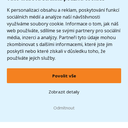
K personalizaci obsahu a reklam, poskytování funkcí
sociálních médií a analýze naší návštěvnosti
využíváme soubory cookie. Informace o tom, jak náš
web používáte, sdílíme se svými partnery pro sociální
média, inzerci a analýzy. Partneři tyto údaje mohou
zkombinovat s dalšími informacemi, které jste jim
poskytli nebo které získali v důsledku toho, že
používáte jejich služby.
Povolit vše
© 2005 - 2026 Copyright 4kids.cz
LEGO, logo LEGO a minifigurka jsou ochrannými známkami společnosti LEGO Group. ©
Zobrazit detaily
2024 The LEGO Group.
Tyto internetové stránky používají soubory cookie. Více informací
zde
.
Doprava zdarma
při nákupu od
Odmítnout
1500 Kč*
Zobrazit verzi pro desktop
Hračky můžete mít už
11.8.
* platí pro vybrané dopravce