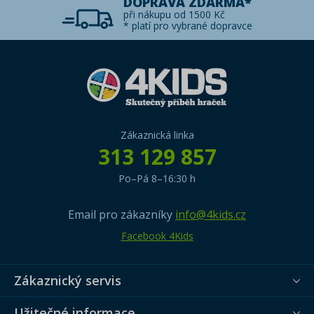
DOPRAVA ZDARMA*
při nákupu od 1500 Kč
* platí pro vybrané dopravce
Zákaznická linka
313 129 857
Po–Pá 8–16:30 h
Email pro zákazníky
info@4kids.cz
Facebook 4Kids
Zákaznický servis
Užitečné informace