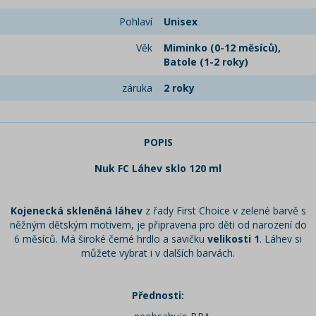
Pohlaví
Unisex
Věk
Miminko (0-12 měsíců),
Batole (1-2 roky)
záruka
2 roky
POPIS
Nuk FC Láhev sklo 120 ml
Kojenecká skleněná láhev
z řady First Choice v zelené barvě s
něžným dětským motivem, je připravena pro děti od narození do
6 měsíců. Má široké černé hrdlo a savičku
velikosti 1
. Láhev si
můžete vybrat i v dalších barvách.
Přednosti: