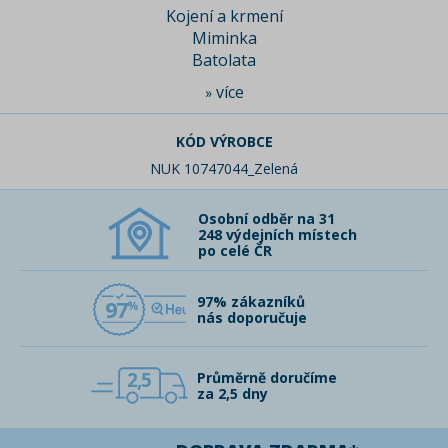
Kojení a krmení
Miminka
Batolata
více
»
KÓD VÝROBCE
NUK 10747044_Zelená
Osobní odběr na 31
248 výdejních místech
po celé ČR
97% zákazníků
97
nás doporučuje
2,5
Průměrně doručíme
za 2,5 dny