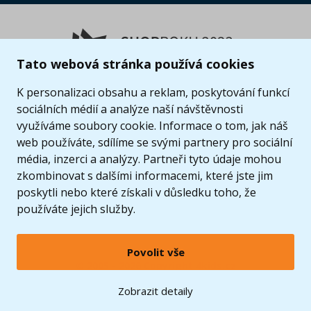
Tato webová stránka používá cookies
K personalizaci obsahu a reklam, poskytování funkcí
sociálních médií a analýze naší návštěvnosti
využíváme soubory cookie. Informace o tom, jak náš
web používáte, sdílíme se svými partnery pro sociální
média, inzerci a analýzy. Partneři tyto údaje mohou
zkombinovat s dalšími informacemi, které jste jim
poskytli nebo které získali v důsledku toho, že
používáte jejich služby.
Povolit vše
© 2005 - 2026 Copyright 4kids.cz
LEGO, logo LEGO a minifigurka jsou ochrannými známkami společnosti LEGO Group. ©
Zobrazit detaily
2024 The LEGO Group.