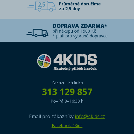
2,5
Průměrně doručíme
za 2,5 dny
DOPRAVA ZDARMA*
při nákupu od 1500 Kč
* platí pro vybrané dopravce
Zákaznická linka
313 129 857
Po–Pá 8–16:30 h
Email pro zákazníky
info@4kids.cz
Facebook 4Kids