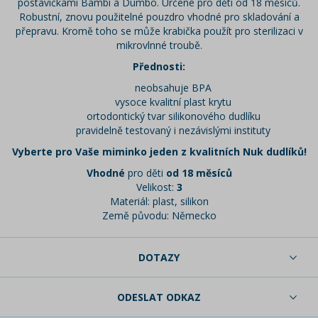
postavičkami Bambi a Dumbo. Určené pro děti od 18 měsíců.
Robustní, znovu použitelné pouzdro vhodné pro skladování a
přepravu. Kromě toho se může krabička použít pro sterilizaci v
mikrovlnné troubě.
Přednosti:
neobsahuje BPA
vysoce kvalitní plast krytu
ortodontický tvar silikonového dudlíku
pravidelně testovaný i nezávislými instituty
Vyberte pro Vaše miminko jeden z kvalitních Nuk dudlíků!
Vhodné
pro děti
od 18 měsíců
Velikost:
3
Materiál: plast, silikon
Země původu:
Německo
DOTAZY
ODESLAT ODKAZ