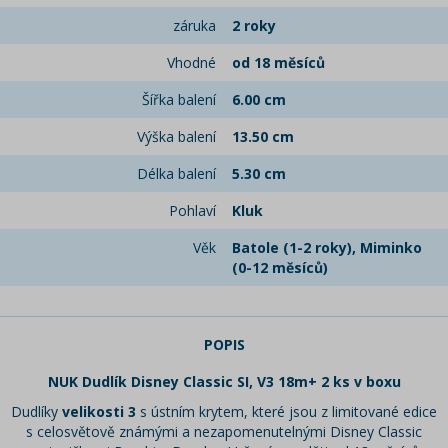
záruka
2 roky
Vhodné
od 18 měsíců
Šířka balení
6.00 cm
Výška balení
13.50 cm
Délka balení
5.30 cm
Pohlaví
Kluk
Věk
Batole (1-2 roky), Miminko
(0-12 měsíců)
POPIS
NUK Dudlík Disney Classic SI, V3 18m+ 2 ks v boxu
Dudlíky
velikosti 3
s ústním krytem, které jsou z limitované edice
s celosvětově známými a nezapomenutelnými Disney Classic