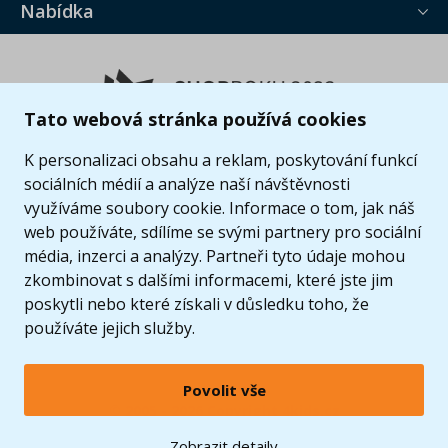
Nabídka
Tato webová stránka používá cookies
K personalizaci obsahu a reklam, poskytování funkcí
sociálních médií a analýze naší návštěvnosti
využíváme soubory cookie. Informace o tom, jak náš
web používáte, sdílíme se svými partnery pro sociální
média, inzerci a analýzy. Partneři tyto údaje mohou
zkombinovat s dalšími informacemi, které jste jim
poskytli nebo které získali v důsledku toho, že
používáte jejich služby.
Povolit vše
© 2005 - 2026 Copyright 4kids.cz
LEGO, logo LEGO a minifigurka jsou ochrannými známkami společnosti LEGO Group. ©
Zobrazit detaily