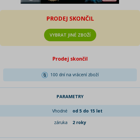
PRODEJ SKONČIL
VYBRAT JINÉ ZBOŽÍ
Prodej skončil
100 dní na vrácení zboží
PARAMETRY
Vhodné
od 5 do 15 let
záruka
2 roky