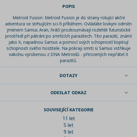
POPIS
Metroid Fusion: Metroid Fusion je do strany rolující akční
adventura se strhujícím sci-fi příběhem. Ovládáte lovkyni odměn
jménem Samus Aran, hráči prozkoumávají rozlehlé futuristické
prostředí při pátrání po smrtících parazitech. Tito paraziti, známí
jako X, napadnou Samus a pomocí svých schopností kopírují
schopnosti svého hostitele. Na pokraji smrti si Samus vstřikuje
vakcínu vyrobenou z DNA Metroidů - přirozených nepřátel X
parazitů.
DOTAZY
ODESLAT ODKAZ
SOUVISEJÍCÍ KATEGORIE
11 let
5 let
9 let