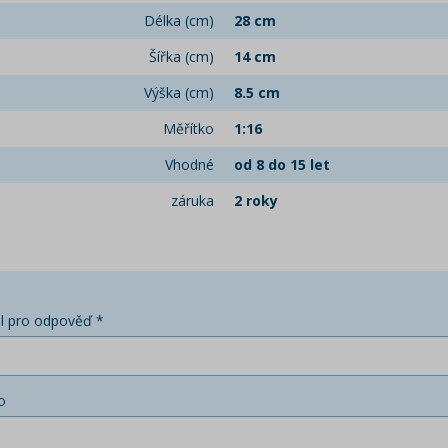
Délka (cm)
28 cm
Šířka (cm)
14 cm
Výška (cm)
8.5 cm
Měřítko
1:16
Vhodné
od 8 do 15 let
záruka
2 roky
l pro odpověď *
o