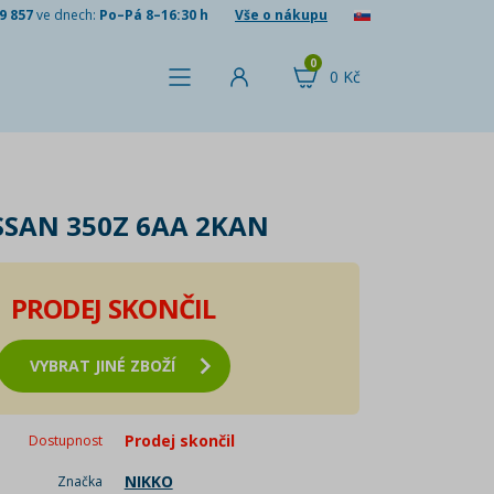
9 857
ve dnech:
Po–Pá 8–16:30 h
Vše o nákupu
0
0 Kč
SSAN 350Z 6AA 2KAN
PRODEJ SKONČIL
VYBRAT JINÉ ZBOŽÍ
Prodej skončil
Dostupnost
NIKKO
Značka