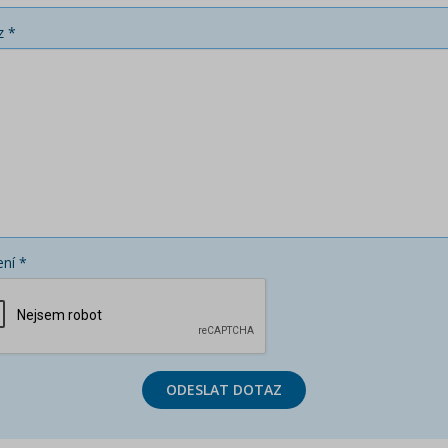
z *
ní *
ODESLAT DOTAZ