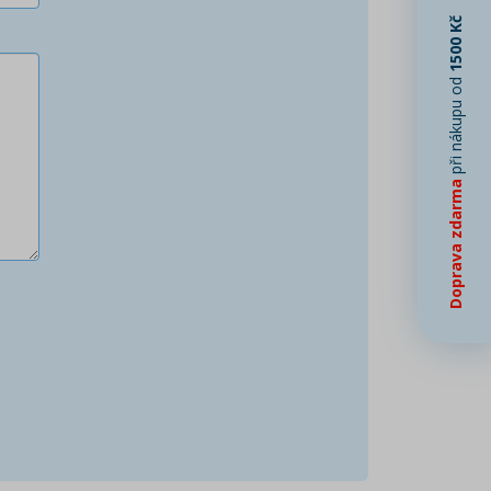
1500 Kč
při nákupu od
Doprava zdarma