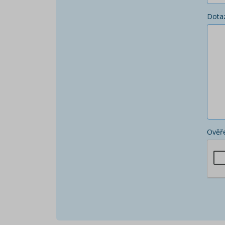
Dota
Ověře