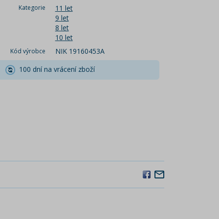
Kategorie
11 let
9 let
8 let
10 let
NIK 19160453A
Kód výrobce
100 dní na vrácení zboží