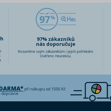
97
ch
97% zákazníků
nás doporučuje
o
Rozumíme svým zákazníkům i jejich potřebám.
t
Ověřeno Heurekou.
.
ZDARMA*
při nákupu od 1500 Kč
é dopravce