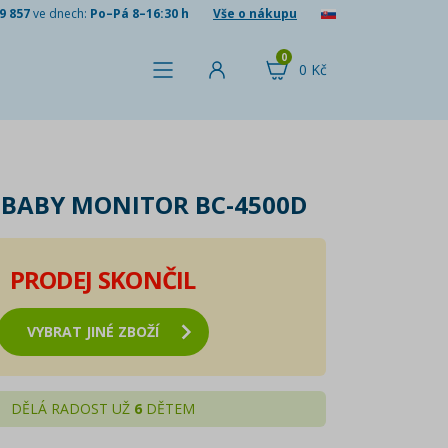
9 857
ve dnech:
Po–Pá 8–16:30 h
Vše o nákupu
0
0 Kč
BABY MONITOR BC-4500D
PRODEJ SKONČIL
VYBRAT JINÉ ZBOŽÍ
DĚLÁ RADOST UŽ
6
DĚTEM