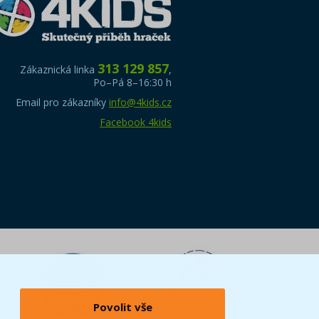
313 129 857
Zákaznická linka
,
Po–Pá 8–16:30 h
Email pro zákazníky
info@4kids.cz
Facebook 4kids
Povolit vše