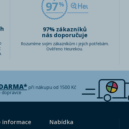
97
ch
97% zákazníků
nás doporučuje
o
Rozumíme svým zákazníkům i jejich potřebám.
t
Ověřeno Heurekou.
.
ZDARMA*
při nákupu od 1500 Kč
é dopravce
é informace
Nabídka