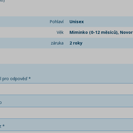
Pohlaví
Unisex
Věk
Miminko (0-12 měsíců), Novoro
záruka
2 roky
l pro odpověď *
o
z *