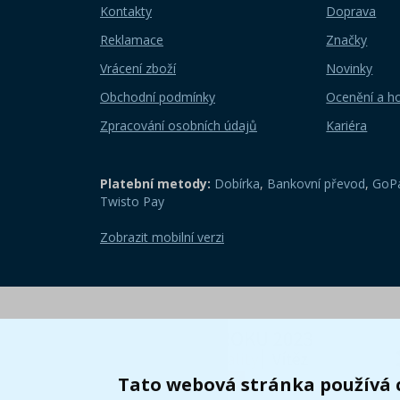
Kontakty
Doprava
Reklamace
Značky
Vrácení zboží
Novinky
Obchodní podmínky
Ocenění a h
Zpracování osobních údajů
Kariéra
Platební metody:
Dobírka
,
Bankovní převod
,
GoPa
Twisto Pay
Zobrazit mobilní verzi
Tato webová stránka používá 