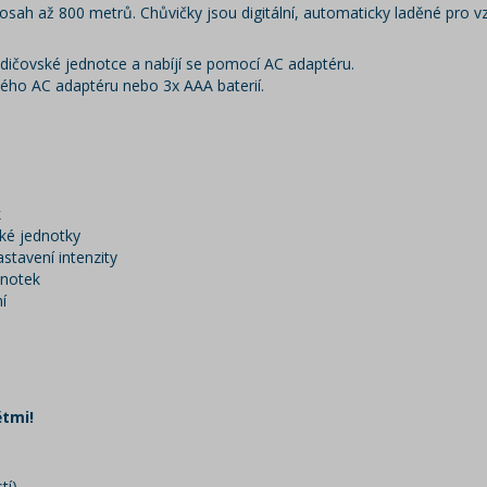
dosah až 800 metrů. Chůvičky jsou digitální, automaticky laděné pro vz
odičovské jednotce a nabíjí se pomocí AC adaptéru.
ého AC adaptéru nebo 3x AAA baterií.
k
ské jednotky
stavení intenzity
dnotek
í
ětmi!
tí)