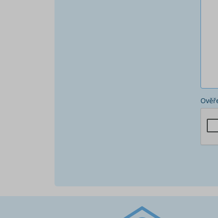
Ověře