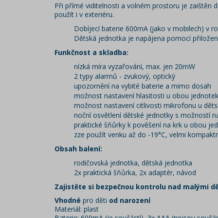
Při přímé viditelnosti a volném prostoru je zaištěn 
použít i v exteriéru.
Dobíjecí baterie 600mA (jako v mobilech) v r
Dětská jednotka je napájena pomocí přiložen
Funkčnost a skladba:
nízká míra vyzařování, max. jen 20mW
2 typy alarmů - zvukový, optický
upozornění na vybité baterie a mimo dosah
možnost nastavení hlasitosti u obou jednote
možnost nastavení citlivosti mikrofonu u dět
noční osvětlení dětské jednotky s možností na
praktické šňůrky k pověšení na krk u obou je
zze použít venku až do -19°C, velmi kompaktn
Obsah balení:
rodičovská jednotka, dětská jednotka
2x praktická šňůrka, 2x adaptér, návod
Zajistěte si bezpečnou kontrolu nad malými d
Vhodné
pro děti
od narození
Materiál: plast
Baterie: 600mA (je součástí), 3x AAA (nejsou součás