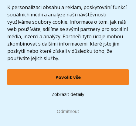
K personalizaci obsahu a reklam, poskytování funkcí
sociálních médií a analýze naší návštěvnosti
využíváme soubory cookie. Informace o tom, jak náš
web používáte, sdílíme se svými partnery pro sociální
média, inzerci a analýzy. Partneři tyto údaje mohou
zkombinovat s dalšími informacemi, které jste jim
poskytli nebo které získali v důsledku toho, že
používáte jejich služby.
Povolit vše
© 2005 - 2026 Copyright 4kids.cz
LEGO, logo LEGO a minifigurka jsou ochrannými známkami společnosti LEGO Group. ©
Zobrazit detaily
2024 The LEGO Group.
Tyto internetové stránky používají soubory cookie. Více informací
zde
.
Doprava zdarma
při nákupu od
Odmítnout
1500 Kč*
Zobrazit verzi pro desktop
Hračky můžete mít už
11.8.
* platí pro vybrané dopravce