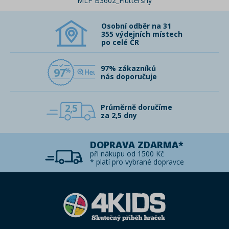
MLP B3602_Fluttershy
Osobní odběr na 31
355 výdejních místech
po celé ČR
97% zákazníků
97
nás doporučuje
2,5
Průměrně doručíme
za 2,5 dny
DOPRAVA ZDARMA*
při nákupu od 1500 Kč
* platí pro vybrané dopravce