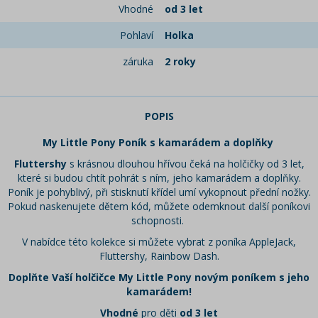
Vhodné
od 3 let
Pohlaví
Holka
záruka
2 roky
POPIS
My Little Pony Poník s kamarádem a doplňky
Fluttershy
s krásnou dlouhou hřívou čeká na holčičky od 3 let,
které si budou chtít pohrát s ním, jeho kamarádem a doplňky.
Poník je pohyblivý, při stisknutí křídel umí vykopnout přední nožky.
Pokud naskenujete dětem kód, můžete odemknout další poníkovi
schopnosti.
V nabídce této kolekce si můžete vybrat z poníka AppleJack,
Fluttershy, Rainbow Dash.
Doplňte Vaší holčičce My Little Pony novým poníkem s jeho
kamarádem!
Vhodné
pro děti
od 3 let