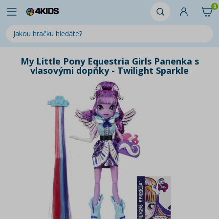
0
My Little Pony Equestria Girls Panenka s
vlasovými dopňky - Twilight Sparkle