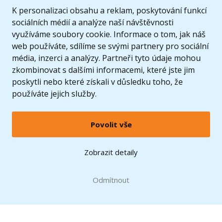
K personalizaci obsahu a reklam, poskytování funkcí
sociálních médií a analýze naší návštěvnosti
využíváme soubory cookie. Informace o tom, jak náš
web používáte, sdílíme se svými partnery pro sociální
média, inzerci a analýzy. Partneři tyto údaje mohou
zkombinovat s dalšími informacemi, které jste jim
poskytli nebo které získali v důsledku toho, že
používáte jejich služby.
Povolit vše
© 2005 - 2026 Copyright 4kids.cz
LEGO, logo LEGO a minifigurka jsou ochrannými známkami společnosti LEGO Group. ©
Zobrazit detaily
2024 The LEGO Group.
Tyto internetové stránky používají soubory cookie. Více informací
zde
.
Doprava zdarma
při nákupu od
Odmítnout
1500 Kč*
Zobrazit verzi pro desktop
Hračky můžete mít už
11.8.
* platí pro vybrané dopravce