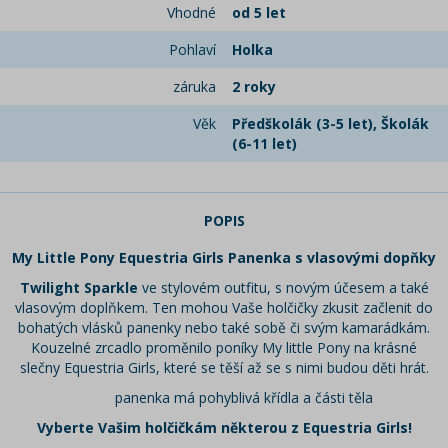
Vhodné
od 5 let
Pohlaví
Holka
záruka
2 roky
Věk
Předškolák (3-5 let), Školák
(6-11 let)
POPIS
My Little Pony Equestria Girls Panenka s vlasovými dopňky
Twilight Sparkle
ve stylovém outfitu, s novým účesem a také
vlasovým doplňkem. Ten mohou Vaše holčičky zkusit začlenit do
bohatých vlásků panenky nebo také sobě či svým kamarádkám.
Kouzelné zrcadlo proměnilo poníky My little Pony na krásné
slečny Equestria Girls, které se těší až se s nimi budou děti hrát.
panenka má pohyblivá křídla a části těla
Vyberte Vašim holčičkám některou z Equestria Girls!