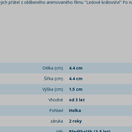
ejich přátel z oblíbeného animovaného filmu "Ledové království" Po na
Délka (cm)
4.4 cm
Šířka (cm)
4.4 cm
Výška (cm)
1.5 cm
Vhodné
od 3 let
Pohlaví
Holka
záruka
2 roky
Věk
Předškolák (3-5 let)