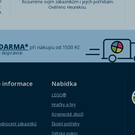
o
Rozumíme svým zákazníkům i jejich potřebám.
t
Ověřeno Heurekou.
.
ZDARMA*
při nákupu od 1500 Kč
é dopravce
é informace
Nabídka
LEGO®
Hračky a hry
Kojenecké zboží
odnocení zákazníků
Školní potřeby
Dětský pokoj