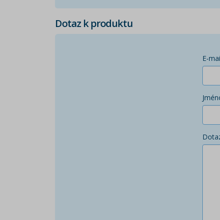
Dotaz k produktu
E-mai
Jmén
Dota