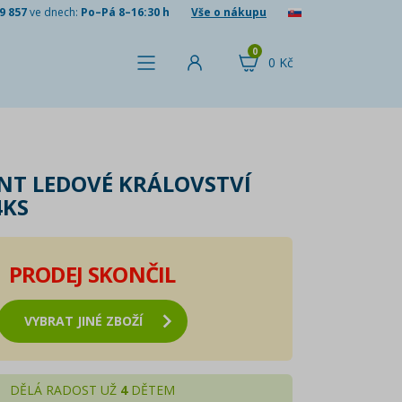
9 857
ve dnech:
Po–Pá 8–16:30 h
Vše o nákupu
0
0 Kč
NT LEDOVÉ KRÁLOVSTVÍ
4KS
PRODEJ SKONČIL
VYBRAT JINÉ ZBOŽÍ
DĚLÁ RADOST UŽ
4
DĚTEM