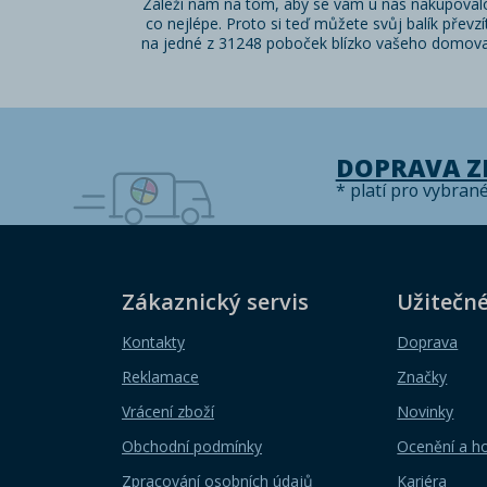
Záleží nám na tom, aby se vám u nás nakupoval
co nejlépe. Proto si teď můžete svůj balík převzí
na jedné z 31248 poboček blízko vašeho domova
DOPRAVA 
* platí pro vybran
Zákaznický servis
Užitečn
Kontakty
Doprava
Reklamace
Značky
Vrácení zboží
Novinky
Obchodní podmínky
Ocenění a h
Zpracování osobních údajů
Kariéra