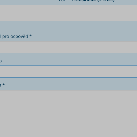
l pro odpověď *
o
z *