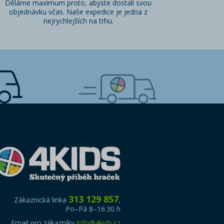
Děláme maximum proto, abyste dostali svou
objednávku včas. Naše expedice je jedna z
nejrychlejších na trhu.
313 129 857
Zákaznická linka
,
Po–Pá 8–16:30 h
Email pro zákazníky
info@4kids.cz