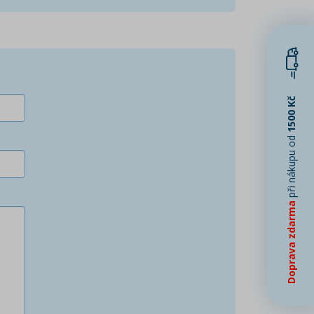
1500 Kč
při nákupu od
Doprava zdarma