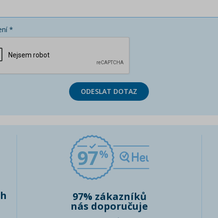
ní *
ODESLAT DOTAZ
97
ch
97% zákazníků
nás doporučuje