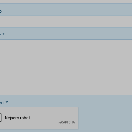
o
z *
ní *