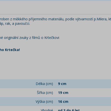
yroben
z měkkého příjemného materiálu, podle výtvarností p.Milera, kter
áp, rak, a pavoučci.
 originální zvuky z filmů o Krtečkovi
ho Krtečka!
Délka (cm)
9 cm
Šířka (cm)
19 cm
Výška (cm)
16 cm
Vhodné
od 3 do 6 let