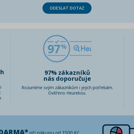
ODESLAT DOTAZ
97
ch
97% zákazníků
nás doporučuje
o
Rozumíme svým zákazníkům i jejich potřebám.
t
Ověřeno Heurekou.
.
ZDARMA*
při nákupu od 1500 Kč