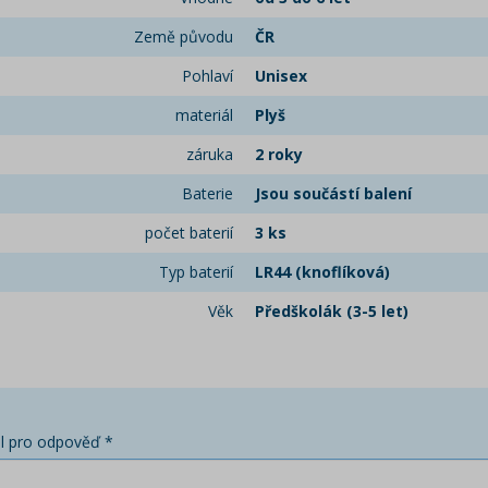
Země původu
ČR
Pohlaví
Unisex
materiál
Plyš
záruka
2 roky
Baterie
Jsou součástí balení
počet baterií
3 ks
Typ baterií
LR44 (knoflíková)
Věk
Předškolák (3-5 let)
l pro odpověď *