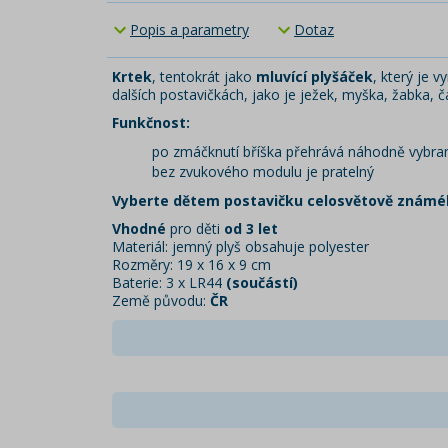
Popis a parametry
Dotaz
Krtek
, tentokrát jako
mluvící plyšáček
, který je v
dalších postavičkách, jako je ježek, myška, žabka, č
Funkčnost:
po zmáčknutí bříška přehrává náhodně vybrané
bez zvukového modulu je pratelný
Vyberte dětem postavičku celosvětově známé
Vhodné
pro děti
od 3 let
Materiál: jemný plyš obsahuje polyester
Rozměry: 19 x 16 x 9 cm
Baterie: 3 x LR44
(součástí)
Země původu:
ČR