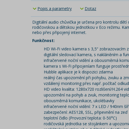
Popis a parametry
Dotaz
Digitální audio chůvička je určena pro kontrolu dě
rodičovskou a dětskou jednotkou v Eco režimu. Kame
nebo přes připojený internet.
Funkčnost:
HD Wi-Fi video kamera s 3,5“ zobrazovacím z
digitální sledovací kamera, s nakláněním a f
infračervené noční vidění a obousměrná kom
kamera s Wi-Fi připojeníam funguje prostře
Hubble aplikace je k dispozici zdarma
reálný čas upozornění při pohybu, zvuku a zm
vzdálený monitoring přes např. počítač odkudk
HD video kvalita: 1280x720 rozlišení/H.264 v
upozornění na pohyb a zvuk, monitoring tepl
obousměrná komunikace, ukolébavky
infračervené noční vidění: 7 x LED / 940nm š
zabezpečení: AES128, SSL, připevnění na zeď
teplotní čidlo (Provozní teplota: 0-50°C)
rodičovská jednotka se stojánkem a upozorněn