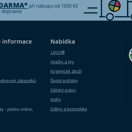
ZDARMA*
při nákupu od 1500 Kč
é dopravce
é informace
Nabídka
LEGO®
Hračky a hry
Kojenecké zboží
odnocení zákazníků
Školní potřeby
Dětský pokoj
Knihy
Oděvy a kosmetika
y - platba online
,