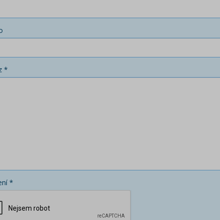
o
z *
ní *