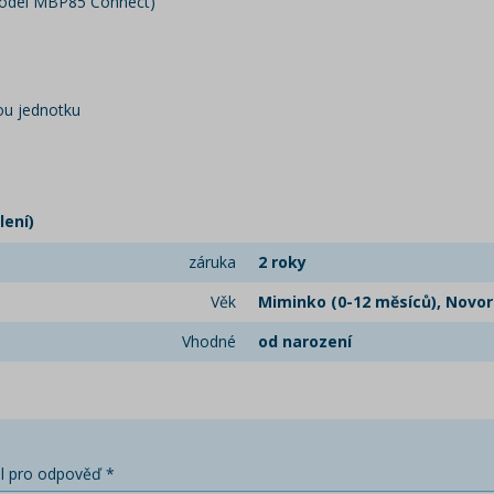
(model MBP85 Connect)
ou jednotku
lení)
záruka
2 roky
Věk
Miminko (0-12 měsíců), Novoro
Vhodné
od narození
l pro odpověď *