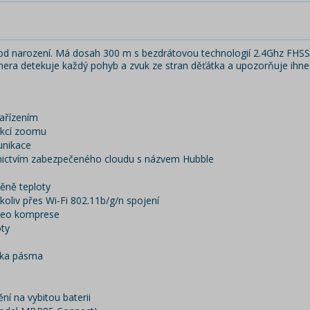
tí od narození. Má dosah 300 m s bezdrátovou technologií 2.4Ghz FHS
ra detekuje každý pohyb a zvuk ze stran děťátka a upozorňuje ihned
ařízením
unkcí zoomu
unikace
dnictvím zabezpečeného cloudu s názvem Hubble
ěně teploty
oliv přes Wi-Fi 802.11b/g/n spojení
ideo komprese
oty
ířka pásma
í na vybitou baterii