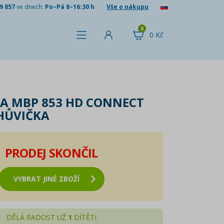
9 857
ve dnech:
Po–Pá 8–16:30 h
Vše o nákupu
0
0 Kč
A MBP 853 HD CONNECT
HŮVIČKA
PRODEJ SKONČIL
VYBRAT JINÉ ZBOŽÍ
DĚLÁ RADOST UŽ
1
DÍTĚTI