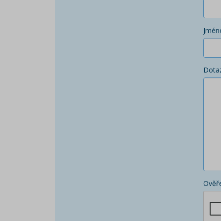
Jmén
Dota
Ověře