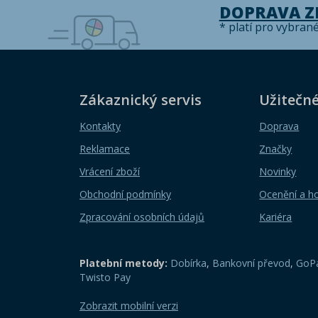
DOPRAVA 
* platí pro vybran
Zákaznický servis
Užitečn
Kontakty
Doprava
Reklamace
Značky
Vrácení zboží
Novinky
Obchodní podmínky
Ocenění a h
Zpracování osobních údajů
Kariéra
Platební metody:
Dobírka
,
Bankovní převod
,
GoPa
Twisto Pay
Zobrazit mobilní verzi