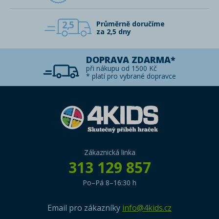
2,5
Průměrně doručíme
za 2,5 dny
DOPRAVA ZDARMA*
při nákupu od 1500 Kč
* platí pro vybrané dopravce
Zákaznická linka
313 129 857
Po–Pá 8–16:30 h
Email pro zákazníky
info@4kids.cz