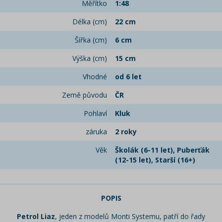
Měřítko
1:48
Délka (cm)
22 cm
Šířka (cm)
6 cm
Výška (cm)
15 cm
Vhodné
od 6 let
Země původu
ČR
Pohlaví
Kluk
záruka
2 roky
Věk
Školák (6-11 let), Puberťák
(12-15 let), Starší (16+)
POPIS
Petrol Liaz
, jeden z modelů Monti Systemu, patří do řady