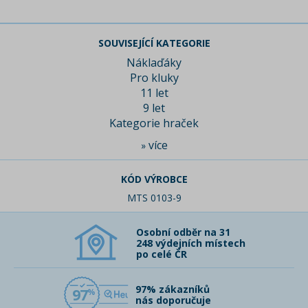
SOUVISEJÍCÍ KATEGORIE
Náklaďáky
Pro kluky
11 let
9 let
Kategorie hraček
více
»
KÓD VÝROBCE
MTS 0103-9
Osobní odběr na 31
248 výdejních místech
po celé ČR
97% zákazníků
97
nás doporučuje